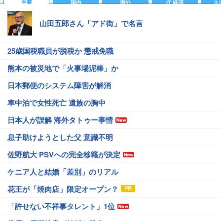
主要
国内
海外
IT 経済
ス
山田五郎さん「アド街」で名言
25歳国税職員が脱税か 懲戒免職
熊本の被災地で「火事場泥棒」か
日本郵便のシステム障害が解消
車中泊で女性死亡 遺族の胸中
日本人が誤解 海外タトゥー事情
息子助けようとした父 意識不明
佐野航大 PSVへの完全移籍が決定
ケニア人と結婚「差別」のリアル
花王が「焼肉店」限定オープン？
「許せない不祥事タレント」1位