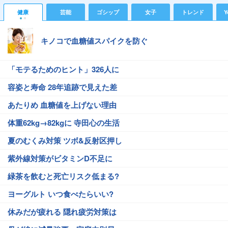
健康
芸能
ゴシップ
女子
トレンド
Y
キノコで血糖値スパイクを防ぐ
「モテるためのヒント」326人に
容姿と寿命 28年追跡で見えた差
あたりめ 血糖値を上げない理由
体重62kg→82kgに 寺田心の生活
夏のむくみ対策 ツボ&反射区押し
紫外線対策がビタミンD不足に
緑茶を飲むと死亡リスク低まる?
ヨーグルト いつ食べたらいい?
休みだが疲れる 隠れ疲労対策は