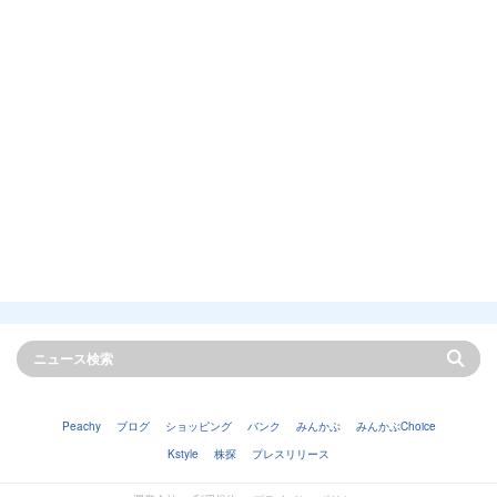
Peachy
ブログ
ショッピング
バンク
みんかぶ
みんかぶChoice
Kstyle
株探
プレスリリース