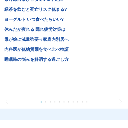
緑茶を飲むと死亡リスク低まる?
ヨーグルト いつ食べたらいい?
休みだが疲れる 隠れ疲労対策は
母が娘に減量強要→家庭内別居へ
内科医が低糖質麺を食べ比べ検証
睡眠時の悩みを解消する過ごし方