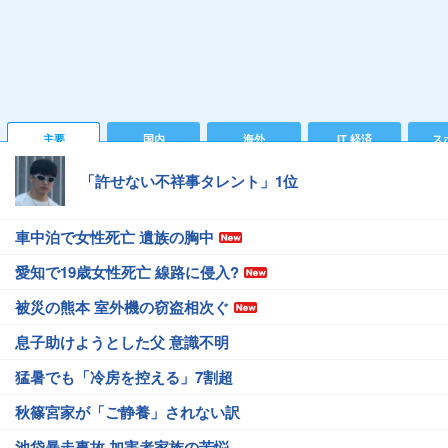
主要
国内
海外
IT 経済
ス
「許せない不祥事タレント」1位
車中泊で女性死亡 遺族の胸中
愛知で19歳女性死亡 線路に侵入?
被災の熊本 室外機の窃盗相次ぐ
息子助けようとした父 意識不明
猛暑でも「冷房を控える」7割超
秋篠宮家が「ご静養」されない訳
池袋暴走事故 加害者家族の苦悩