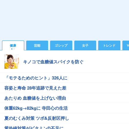
健康
芸能
ゴシップ
女子
トレンド
Y
キノコで血糖値スパイクを防ぐ
「モテるためのヒント」326人に
容姿と寿命 28年追跡で見えた差
あたりめ 血糖値を上げない理由
体重62kg→82kgに 寺田心の生活
夏のむくみ対策 ツボ&反射区押し
紫外線対策がビタミンD不足に