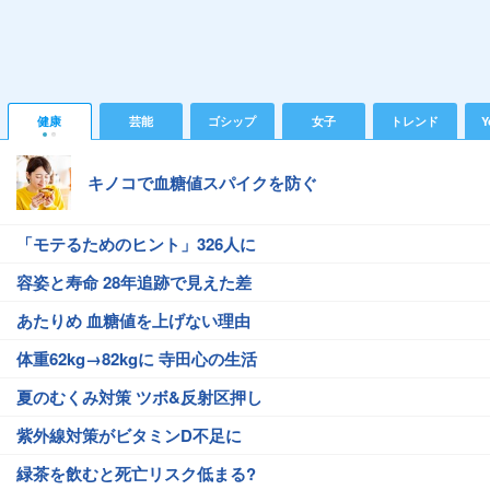
健康
芸能
ゴシップ
女子
トレンド
Y
キノコで血糖値スパイクを防ぐ
「モテるためのヒント」326人に
容姿と寿命 28年追跡で見えた差
あたりめ 血糖値を上げない理由
体重62kg→82kgに 寺田心の生活
夏のむくみ対策 ツボ&反射区押し
紫外線対策がビタミンD不足に
緑茶を飲むと死亡リスク低まる?