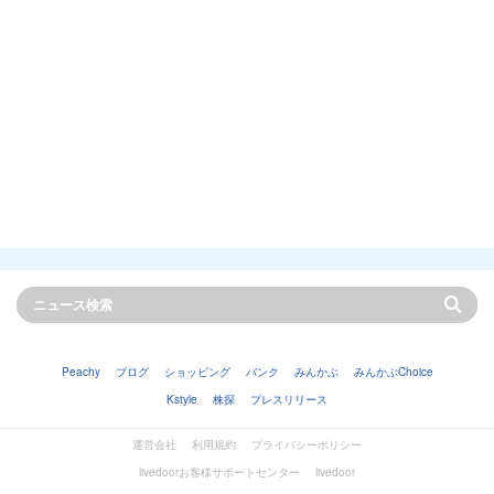
Peachy
ブログ
ショッピング
バンク
みんかぶ
みんかぶChoice
Kstyle
株探
プレスリリース
運営会社
利用規約
プライバシーポリシー
livedoorお客様サポートセンター
livedoor