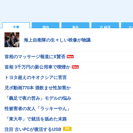
主要
国内
海外
IT 経済
ス
海上自衛隊の生々しい映像が物議
首相のマッサージ報道にX賛否
首相 3千万円の新公用車で喫煙か
トヨタ超えのキオクシアに苦言
児ポ動画770本 酒飲ませ性加害か
「義足で夜の営み」モデルの悩み
性被害者の友人「ラッキーやん」
「東大卒」で就活を舐めた末路
注目 古いPCが復活するUSB