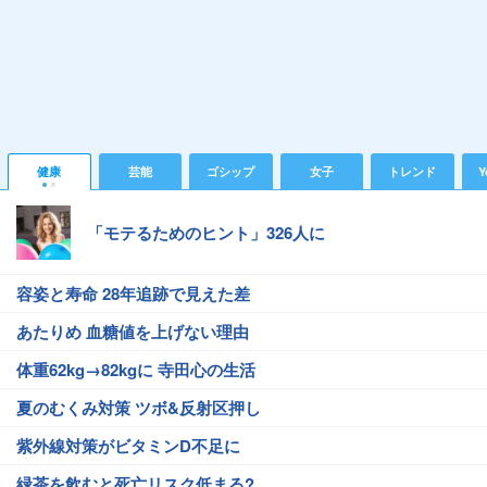
健康
芸能
ゴシップ
女子
トレンド
Y
「モテるためのヒント」326人に
容姿と寿命 28年追跡で見えた差
あたりめ 血糖値を上げない理由
体重62kg→82kgに 寺田心の生活
夏のむくみ対策 ツボ&反射区押し
紫外線対策がビタミンD不足に
緑茶を飲むと死亡リスク低まる?