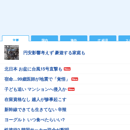
主要
国内
海外
IT 経済
ス
円安影響考えず 豪遊する家庭も
北日本 お盆に台風15号直撃も
宿命…99歳医師が地震で「覚悟」
子ども追い マンションへ侵入か
在留資格なし 越人が惨事起こす
新幹線できても生きてない 辛辣
ヨーグルト いつ食べたらいい?
性接待? 韓国サッカー協会が釈明