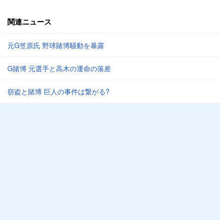
関連ニュース
元G笠原氏 野球賭博騒動を暴露
G賭博 元選手と高木の運命の落差
窃盗と賭博 巨人の事件は繋がる?