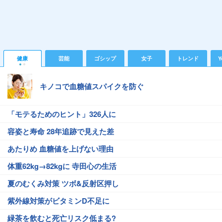
健康
芸能
ゴシップ
女子
トレンド
Y
キノコで血糖値スパイクを防ぐ
「モテるためのヒント」326人に
容姿と寿命 28年追跡で見えた差
あたりめ 血糖値を上げない理由
体重62kg→82kgに 寺田心の生活
夏のむくみ対策 ツボ&反射区押し
紫外線対策がビタミンD不足に
緑茶を飲むと死亡リスク低まる?