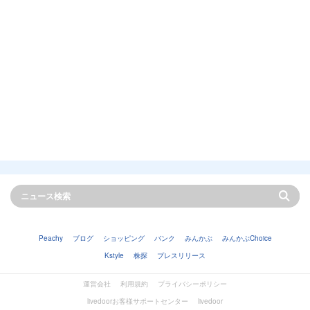
Peachy
ブログ
ショッピング
バンク
みんかぶ
みんかぶChoice
Kstyle
株探
プレスリリース
運営会社
利用規約
プライバシーポリシー
livedoorお客様サポートセンター
livedoor