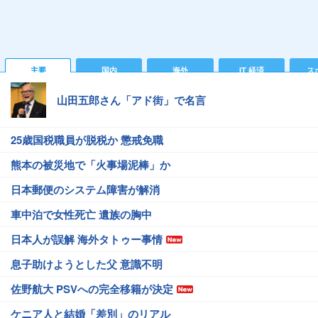
主要
国内
海外
IT 経済
ス
山田五郎さん「アド街」で名言
25歳国税職員が脱税か 懲戒免職
熊本の被災地で「火事場泥棒」か
日本郵便のシステム障害が解消
車中泊で女性死亡 遺族の胸中
日本人が誤解 海外タトゥー事情
息子助けようとした父 意識不明
佐野航大 PSVへの完全移籍が決定
ケニア人と結婚「差別」のリアル