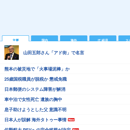
主要
国内
海外
IT 経済
ス
山田五郎さん「アド街」で名言
熊本の被災地で「火事場泥棒」か
25歳国税職員が脱税か 懲戒免職
日本郵便のシステム障害が解消
車中泊で女性死亡 遺族の胸中
息子助けようとした父 意識不明
日本人が誤解 海外タトゥー事情
佐野航大 PSVへの完全移籍が決定