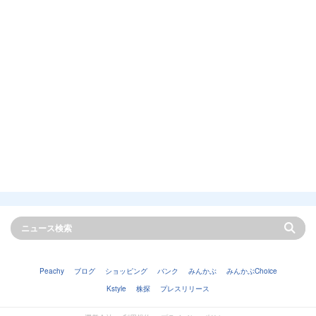
Peachy
ブログ
ショッピング
バンク
みんかぶ
みんかぶChoice
Kstyle
株探
プレスリリース