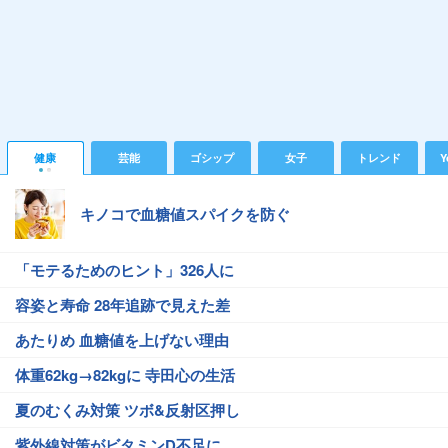
健康
芸能
ゴシップ
女子
トレンド
Y
キノコで血糖値スパイクを防ぐ
「モテるためのヒント」326人に
容姿と寿命 28年追跡で見えた差
あたりめ 血糖値を上げない理由
体重62kg→82kgに 寺田心の生活
夏のむくみ対策 ツボ&反射区押し
紫外線対策がビタミンD不足に