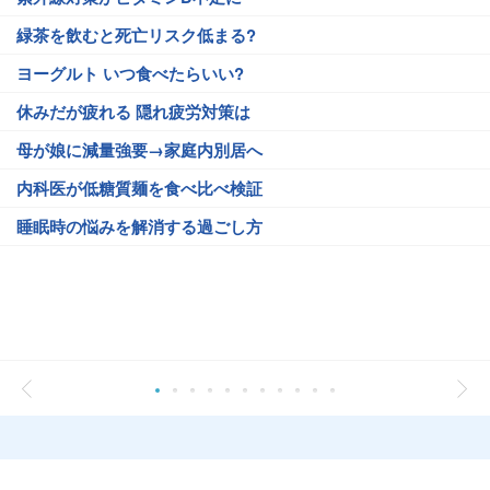
緑茶を飲むと死亡リスク低まる?
ヨーグルト いつ食べたらいい?
休みだが疲れる 隠れ疲労対策は
母が娘に減量強要→家庭内別居へ
内科医が低糖質麺を食べ比べ検証
睡眠時の悩みを解消する過ごし方