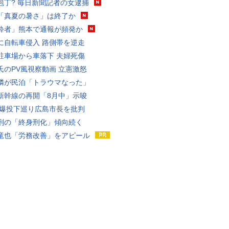
包丁? 毎日新聞記者の女逮捕
「真夏の暑さ」は終了か
酔者」熊本で通報が頻発か
に自転車侵入 路側帯を逆走
駐車場から車落下 夫婦死傷
氏のPV風視察動画 立憲激怒
隣が民泊「トラウマなった」
新幹線の再開「8月中」示唆
原爆投下巡り広島市長を批判
刑の「終身刑化」傾向続く
竜也「労務改善」をアピール