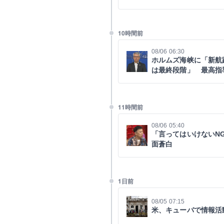
10時間前
08/06 06:30
ホルムズ海峡に「新航
は最終段階」 最高指
11時間前
08/06 05:40
「言ってはいけないN
面蒼白
1日前
08/05 07:15
米、キューバで情報活