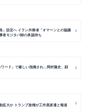
路」設定へ イラン外務省「オマーンとの協議
導者モジタバ師の承認待ち
Gワード」で厳しい指摘され…岡村隆史、顔
動拡大か トランプ政権が工作員派遣と報道