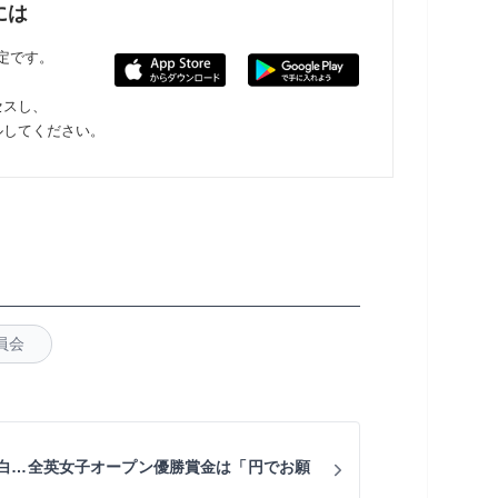
には
限定です。
セスし、
ルしてください。
員会
白…全英女子オープン優勝賞金は「円でお願