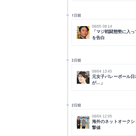
1日前
08/05 08:14
「マジ戦闘態勢に入っ
を告白
2日前
08/04 13:45
元女子バレーボール日
が…」
2日前
08/04 12:05
海外のネットオークシ
撃値