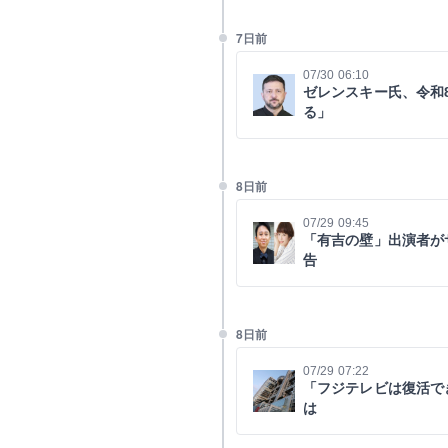
7日前
07/30 06:10
ゼレンスキー氏、令和
る」
8日前
07/29 09:45
「有吉の壁」出演者が
告
8日前
07/29 07:22
「フジテレビは復活で
は