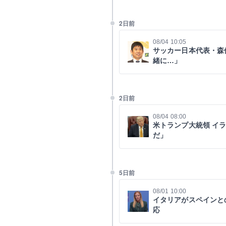
2日前
08/04 10:05
サッカー日本代表・森
緒に…」
2日前
08/04 08:00
米トランプ大統領 イ
だ」
5日前
08/01 10:00
イタリアがスペインと
応