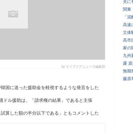
夫に
関東
「泥
高速
立体
高市
家の
九州
露 
by ライブドアニュース編集部
無期
藤原
が韓国に送った援助金を軽視するような発言をした
8億ドル援助は、「請求権の結果」であると主張
も試算した額の半分以下である」ともコメントした