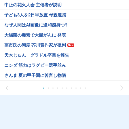
中止の花火大会 主催者が説明
子ども3人を2日半放置 母親逮捕
なぜ人間はAI画像に違和感持つ?
大腸菌の毒素で大腸がんに 発表
高市氏の態度 芥川賞作家が批判
天木じゅん グラドル卒業を報告
ニシダ 筋力はラグビー選手並み
さんま 夏の甲子園に苦言し物議