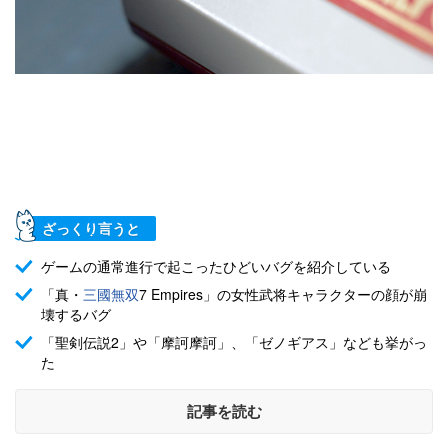
ざっくり言うと
ゲームの通常進行で起こったひどいバグを紹介している
「真・
三國無双
7 Empires」の女性武将キャラクターの顔が崩
壊するバグ
「聖剣伝説2」や「摩訶摩訶」、「ゼノギアス」なども挙がっ
た
記事を読む