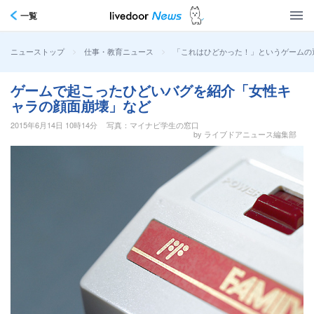
一覧
>
>
「これはひどかった！」というゲームの
ニューストップ
仕事・教育ニュース
ゲームで起こったひどいバグを紹介「女性キ
ャラの顔面崩壊」など
2015年6月14日 10時14分
写真：マイナビ学生の窓口
by ライブドアニュース編集部