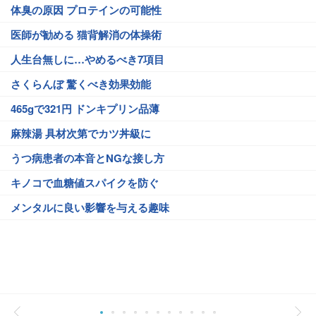
体臭の原因 プロテインの可能性
医師が勧める 猫背解消の体操術
人生台無しに…やめるべき7項目
さくらんぼ 驚くべき効果効能
465gで321円 ドンキプリン品薄
麻辣湯 具材次第でカツ丼級に
うつ病患者の本音とNGな接し方
キノコで血糖値スパイクを防ぐ
メンタルに良い影響を与える趣味