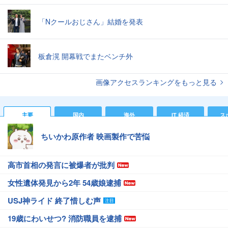
「Nクールおじさん」結婚を発表
板倉滉 開幕戦でまたベンチ外
画像アクセスランキングをもっと見る
主要
国内
海外
IT 経済
ス
ちいかわ原作者 映画製作で苦悩
高市首相の発言に被爆者が批判
女性遺体発見から2年 54歳娘逮捕
USJ神ライド 終了惜しむ声
19歳にわいせつ? 消防職員を逮捕