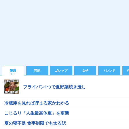
健康
芸能
ゴシップ
女子
トレンド
Y
フライパン1つで夏野菜焼き浸し
冷蔵庫を見れば貯まる家かわかる
こじるり「人生最高体重」を更新
夏の寝不足 食事制限でも太る訳