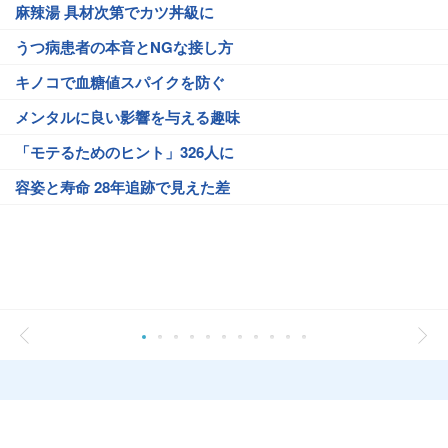
麻辣湯 具材次第でカツ丼級に
うつ病患者の本音とNGな接し方
キノコで血糖値スパイクを防ぐ
メンタルに良い影響を与える趣味
「モテるためのヒント」326人に
容姿と寿命 28年追跡で見えた差