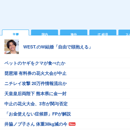
主要
国内
海外
IT 経済
ス
WEST.のW結婚「自由で頭抱える」
ペットのヤギをクマが食べたか
琵琶湖 有料券の花火大会が中止
ニチレイ攻撃 20万件情報流出か
天皇皇后両陛下 熊本県に金一封
中止の花火大会、3市が関与否定
「お金使えない症候群」FPが解説
井脇ノブ子さん 体重38kg減の今