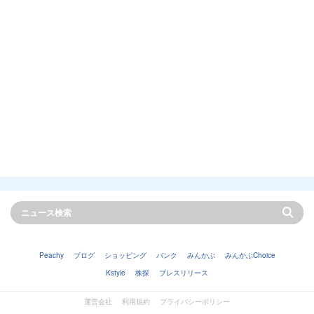
Peachy
ブログ
ショッピング
バンク
みんかぶ
みんかぶChoice
Kstyle
株探
プレスリリース
運営会社
利用規約
プライバシーポリシー