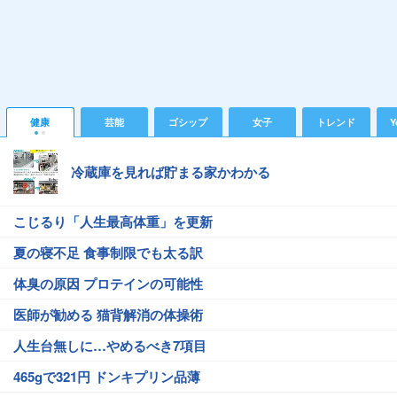
健康
芸能
ゴシップ
女子
トレンド
Y
冷蔵庫を見れば貯まる家かわかる
こじるり「人生最高体重」を更新
夏の寝不足 食事制限でも太る訳
体臭の原因 プロテインの可能性
医師が勧める 猫背解消の体操術
人生台無しに…やめるべき7項目
465gで321円 ドンキプリン品薄