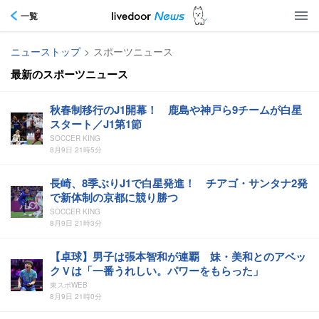
一覧
ニューストップ
>
スポーツニュース
最新のスポーツニュース
秋春制移行のJ1開幕！ 鹿島や神戸ら9チームが白星
スタート／J1第1節
SOCCER KING
8月9日 21時5分
長崎、8季ぶりJ1で白星発進！ チアゴ・サンタナ2発
で新体制の京都に競り勝つ
SOCCER KING
8月9日 21時3分
【卓球】男子は張本智和が連覇 妹・美和とのアベッ
クＶは「一番うれしい。パワーをもらった」
東スポWEB
8月9日 21時0分