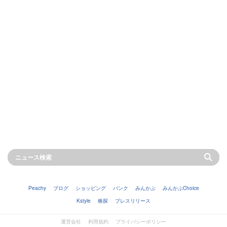
Peachy
ブログ
ショッピング
バンク
みんかぶ
みんかぶChoice
Kstyle
株探
プレスリリース
運営会社
利用規約
プライバシーポリシー