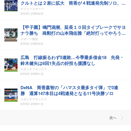
クルトとは２差に拡大 筒香が４戦連発先制ソロ、片
山は今季２勝目
デイリースポーツ
8月9日 20時42分
【甲子園】鳴門渦潮、延長１０回タイブレークでサヨ
ナラ勝ち 殊勲打の山本飛佑雅「絶対打ってやろう
と…」
スポーツ報知
8月9日 20時42分
広島 打線振るわず5連敗…今季最多借金18 先発・
鈴木健矢は6回1失点の好投も援護なし
スポニチアネックス
8月9日 20時41分
DeNA 筒香嘉智の「ハマスタ最多タイ弾」で3連
勝 通算147本目は4戦連発となる11号決勝ソロ
スポニチアネックス
8月9日 20時41分
次へ