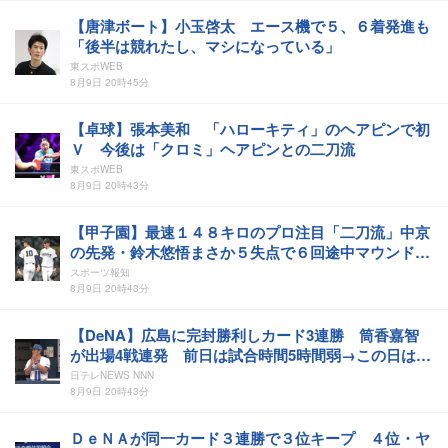
【唐津ボート】小玉啓太 エース機で５、６着発進も
「後半は競れたし、マシになっている」
東スポWEB
8月9日 20時45分
【卓球】張本美和 「ハローキティ」のヘアピンで初
Ｖ 今後は「クロミ」ヘアピンとの二刀流
東スポWEB
8月9日 20時43分
【甲子園】最速１４８キロのプロ注目「二刀流」中京
の先発・鈴木悠悟まさか５失点で６回途中マウンド降
りる
スポーツ報知
8月9日 20時43分
【DeNA】広島に完封勝利しカード3連勝 筒香嘉智
が出場4戦連発 前日は試合時間5時間弱→この日は2
時間台 8月7勝1敗と好調
日テレNEWS NNN
8月9日 20時43分
ＤｅＮＡが同一カード３連勝で３位キープ ４位・ヤ