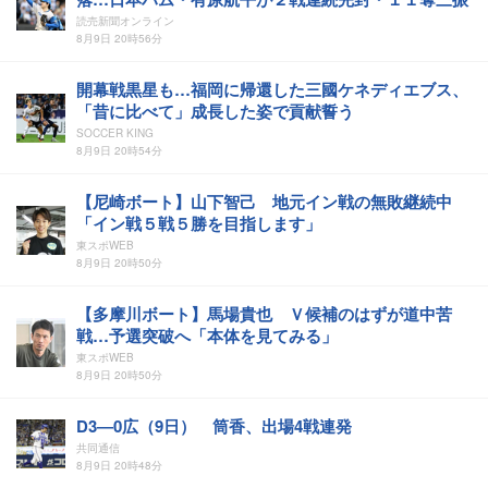
読売新聞オンライン
8月9日 20時56分
開幕戦黒星も…福岡に帰還した三國ケネディエブス、
「昔に比べて」成長した姿で貢献誓う
SOCCER KING
8月9日 20時54分
【尼崎ボート】山下智己 地元イン戦の無敗継続中
「イン戦５戦５勝を目指します」
東スポWEB
8月9日 20時50分
【多摩川ボート】馬場貴也 Ｖ候補のはずが道中苦
戦…予選突破へ「本体を見てみる」
東スポWEB
8月9日 20時50分
D3―0広（9日） 筒香、出場4戦連発
共同通信
8月9日 20時48分