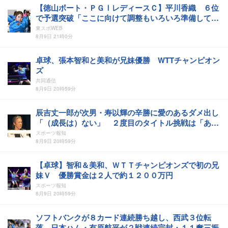
【徳山ボート・ＰＧⅠレディースＣ】平川香織 ６位
で予選突破「ここに向けて調整もいろいろ準備してき
た」
東スポWEB
8月9日 21時0分
卓球、張本智和と美和が兄妹優勝 WTTチャンピオン
ズ
共同通信
8月9日 20時59分
辰吉丈一郎が次男・寿以輝の辛勝に愛のあるダメ出し
「（成長は）ない」 ２度目のタイトル挑戦は「あか
んやろ」
スポーツ報知
8月9日 20時59分
【卓球】智和＆美和、ＷＴＴチャンピオンズで初の兄
妹Ｖ 優勝賞金は２人で約１２００万円
スポーツ報知
8月9日 20時59分
ソフトバンクが８カード連続勝ち越し、西武３位転
落…日本ハム・有原航平が２戦連続完封・１１奪三振