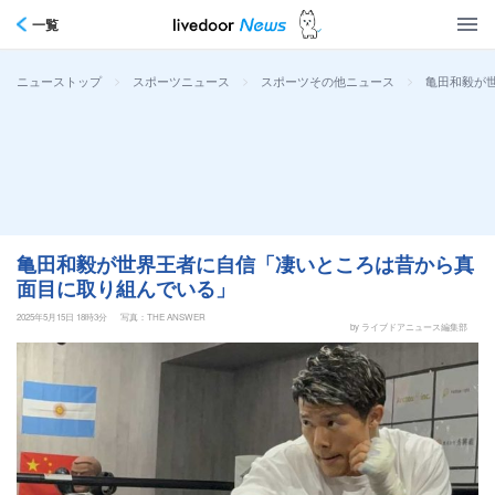
一覧
>
>
>
亀田和毅が
ニューストップ
スポーツニュース
スポーツその他ニュース
亀田和毅が世界王者に自信「凄いところは昔から真
面目に取り組んでいる」
2025年5月15日 18時3分
写真：THE ANSWER
by ライブドアニュース編集部