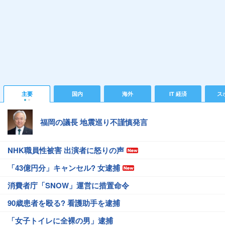
主要
国内
海外
IT 経済
ス
福岡の議長 地震巡り不謹慎発言
NHK職員性被害 出演者に怒りの声
「43億円分」キャンセル? 女逮捕
消費者庁「SNOW」運営に措置命令
90歳患者を殴る? 看護助手を逮捕
「女子トイレに全裸の男」逮捕