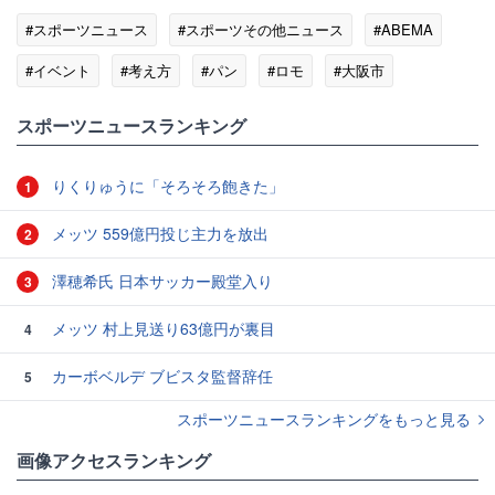
#スポーツニュース
#スポーツその他ニュース
#ABEMA
#イベント
#考え方
#パン
#ロモ
#大阪市
#レーナ
#ジェロ
スポーツニュースランキング
りくりゅうに「そろそろ飽きた」
1
メッツ 559億円投じ主力を放出
2
澤穂希氏 日本サッカー殿堂入り
3
メッツ 村上見送り63億円が裏目
4
カーボベルデ ブビスタ監督辞任
5
スポーツニュースランキングをもっと見る
画像アクセスランキング