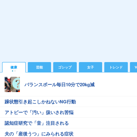
健康
芸能
ゴシップ
女子
トレンド
Y
バランスボール毎日10分で20kg減
躁状態引き起こしかねないNG行動
アトピーで「汚い」扱いされ苦悩
認知症研究で「音」注目される
夫の「産後うつ」にみられる症状