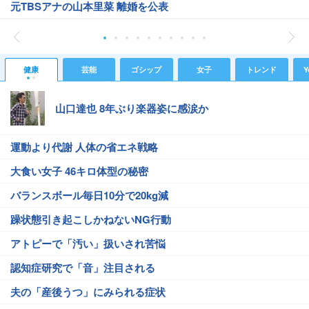
元TBSアナの山本里菜 離婚を公表
健康
芸能
ゴシップ
女子
トレンド
Y
山口達也 8年ぶり楽器姿に感涙か
運動より代謝 人体の省エネ戦略
大食い女子 46キロ体型の秘密
バランスボール毎日10分で20kg減
躁状態引き起こしかねないNG行動
アトピーで「汚い」扱いされ苦悩
認知症研究で「音」注目される
夫の「産後うつ」にみられる症状