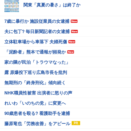
関東「真夏の暑さ」は終了か
7歳に暴行か 施設従業員の女逮捕
夫に包丁? 毎日新聞記者の女逮捕
立体駐車場から車落下 夫婦死傷
「泥酔者」熊本で通報が頻発か
家の隣が民泊「トラウマなった」
露 原爆投下巡り広島市長を批判
無期刑の「終身刑化」傾向続く
NHK職員性被害 出演者に怒りの声
れいわ「いのちの党」に変更へ
90歳患者を殴る? 看護助手を逮捕
藤原竜也「労務改善」をアピール