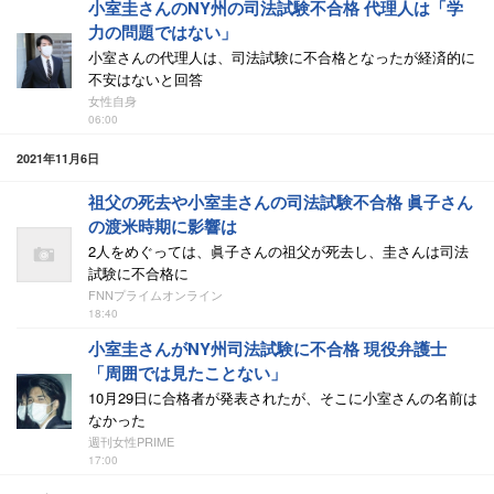
小室圭さんのNY州の司法試験不合格 代理人は「学
力の問題ではない」
小室さんの代理人は、司法試験に不合格となったが経済的に
不安はないと回答
女性自身
06:00
2021年11月6日
祖父の死去や小室圭さんの司法試験不合格 眞子さん
の渡米時期に影響は
2人をめぐっては、眞子さんの祖父が死去し、圭さんは司法
試験に不合格に
FNNプライムオンライン
18:40
小室圭さんがNY州司法試験に不合格 現役弁護士
「周囲では見たことない」
10月29日に合格者が発表されたが、そこに小室さんの名前は
なかった
週刊女性PRIME
17:00