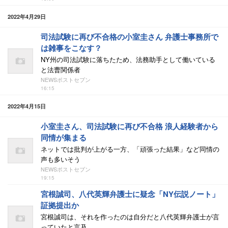
2022年4月29日
司法試験に再び不合格の小室圭さん 弁護士事務所で
は雑事をこなす？
NY州の司法試験に落ちたため、法務助手として働いている
と法曹関係者
NEWSポストセブン
16:15
2022年4月15日
小室圭さん、司法試験に再び不合格 浪人経験者から
同情が集まる
ネットでは批判が上がる一方、「頑張った結果」など同情の
声も多いそう
NEWSポストセブン
19:15
宮根誠司、八代英輝弁護士に疑念「NY伝説ノート」
証拠提出か
宮根誠司は、それを作ったのは自分だと八代英輝弁護士が言
っていたと言及