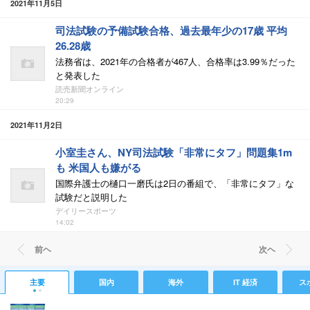
2021年11月5日
司法試験の予備試験合格、過去最年少の17歳 平均
26.28歳
法務省は、2021年の合格者が467人、合格率は3.99％だった
と発表した
読売新聞オンライン
20:29
2021年11月2日
小室圭さん、NY司法試験「非常にタフ」問題集1m
も 米国人も嫌がる
国際弁護士の樋口一磨氏は2日の番組で、「非常にタフ」な
試験だと説明した
デイリースポーツ
14:02
前ヘ
次ヘ
主要
国内
海外
IT 経済
ス