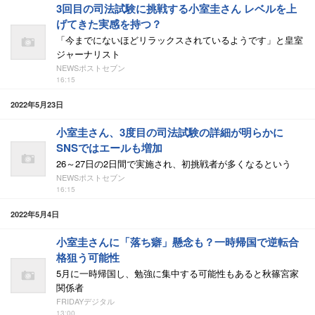
3回目の司法試験に挑戦する小室圭さん レベルを上
げてきた実感を持つ？
「今までにないほどリラックスされているようです」と皇室
ジャーナリスト
NEWSポストセブン
16:15
2022年5月23日
小室圭さん、3度目の司法試験の詳細が明らかに
SNSではエールも増加
26～27日の2日間で実施され、初挑戦者が多くなるという
NEWSポストセブン
16:15
2022年5月4日
小室圭さんに「落ち癖」懸念も？一時帰国で逆転合
格狙う可能性
5月に一時帰国し、勉強に集中する可能性もあると秋篠宮家
関係者
FRIDAYデジタル
13:00