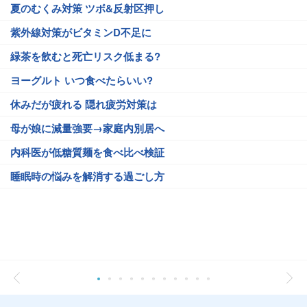
夏のむくみ対策 ツボ&反射区押し
紫外線対策がビタミンD不足に
緑茶を飲むと死亡リスク低まる?
ヨーグルト いつ食べたらいい?
休みだが疲れる 隠れ疲労対策は
母が娘に減量強要→家庭内別居へ
内科医が低糖質麺を食べ比べ検証
睡眠時の悩みを解消する過ごし方