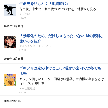
生命史をひもとく「地質時代」
古生代、中生代、新生代の3つの時代を、地層から見る
ラブすぽ
11:00
2025年12月25日
「効率化のため」だけじゃもったいない AIの便利な
使い方を紹介
ダイヤモンド・オンライン
07:50
2025年12月19日
ゴキブリは家の中でどこに?暖かい室内では冬でも
活発
キッチン回りのモーター周辺や給湯器、室内機の裏側などは
ゴキブリに要注意
RSK山陽放送
05:00
2025年12月8日