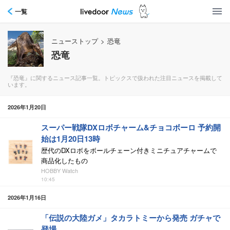
一覧
ニューストップ
>
恐竜
恐竜
『恐竜』に関するニュース記事一覧。トピックスで扱われた注目ニュースを掲載して
います。
2026年1月20日
スーパー戦隊DXロボチャーム&チョコボーロ 予約開
始は1月20日13時
歴代のDXロボをボールチェーン付きミニチュアチャームで
商品化したもの
HOBBY Watch
10:45
2026年1月16日
「伝説の大陸ガメ」タカラトミーから発売 ガチャで
登場