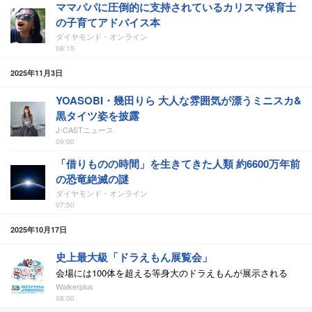
ママパパに圧倒的に支持されているカリスマ保育士
の子育てアドバイス本
ダイヤモンド・オンライン
08:15
2025年11月3日
YOASOBI・幾田りら 大人な雰囲気が漂うミニスカ&
黒タイツ姿を披露
J-CASTニュース
09:00
「借りものの時間」を生きてきた人類 約6600万年前
の恐竜絶滅の謎
ダイヤモンド・オンライン
07:50
2025年10月17日
史上最大級「ドラえもん展覧会」
会場には100体を超える等身大のドラえもんが展示される
Walkerplus
08:00