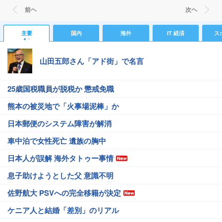
前ヘ
次ヘ
主要
国内
海外
IT 経済
ス
山田五郎さん「アド街」で名言
25歳国税職員が脱税か 懲戒免職
熊本の被災地で「火事場泥棒」か
日本郵便のシステム障害が解消
車中泊で女性死亡 遺族の胸中
日本人が誤解 海外タトゥー事情
息子助けようとした父 意識不明
佐野航大 PSVへの完全移籍が決定
ケニア人と結婚「差別」のリアル