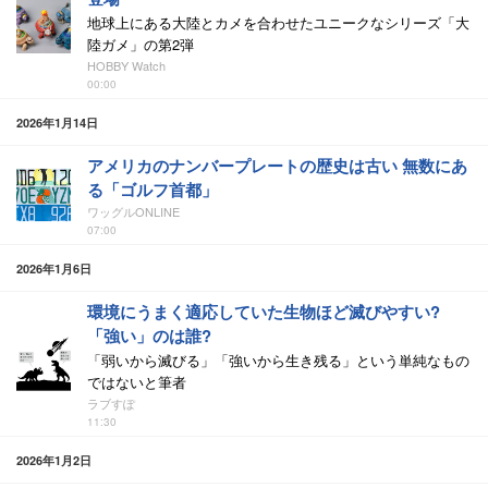
地球上にある大陸とカメを合わせたユニークなシリーズ「大
陸ガメ」の第2弾
HOBBY Watch
00:00
2026年1月14日
アメリカのナンバープレートの歴史は古い 無数にあ
る「ゴルフ首都」
ワッグルONLINE
07:00
2026年1月6日
環境にうまく適応していた生物ほど滅びやすい?
「強い」のは誰?
「弱いから滅びる」「強いから生き残る」という単純なもの
ではないと筆者
ラブすぽ
11:30
2026年1月2日