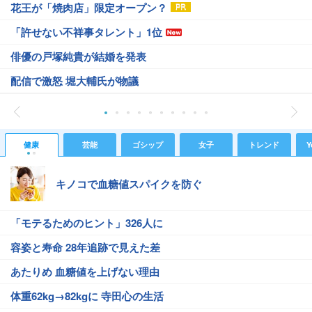
花王が「焼肉店」限定オープン？
「許せない不祥事タレント」1位
俳優の戸塚純貴が結婚を発表
配信で激怒 堀大輔氏が物議
健康
芸能
ゴシップ
女子
トレンド
Y
キノコで血糖値スパイクを防ぐ
「モテるためのヒント」326人に
容姿と寿命 28年追跡で見えた差
あたりめ 血糖値を上げない理由
体重62kg→82kgに 寺田心の生活