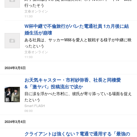
行ったそう
文春オンライン
11:00
W杯中継で不倫旅行がバレた電通社員 1カ月後に結
婚生活が崩壊
ある社員は、サッカーW杯を愛人と観戦する様子が中継に映
ったという
文春オンライン
11:00
2024年3月5日
お天気キャスター・市村紗弥香、社長と同棲愛
&「激ヤバ」投稿流出で涙か
目に涙を浮かべた市村に、彼氏が寄り添っている場面を捉え
たという
Smart FLASH
06:00
2024年3月4日
クライアントは強くない？電通で通用する「最強の