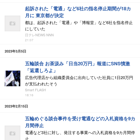
起訴された「電通」など6社の指名停止期間が18カ
月に 東京都が決定
都は、起訴された「電通」や「博報堂」など6社を指名停止
にしていた
日テレNEWS NNN
21:07
2023年3月5日
五輪談合 お茶汲み「日当20万円」報道にSNS憤激
「返還しろよ」
広告代理店から組織委員会に出向していた社員に1日20万円
が支払われたそう
Smart FLASH
18:16
2023年2月15日
五輪めぐる談合事件を受け電通などの入札資格を9カ
月間停止
電通など3社に対し、発注する事業への入札資格を9カ月間停
止