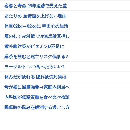
容姿と寿命 28年追跡で見えた差
あたりめ 血糖値を上げない理由
体重62kg→82kgに 寺田心の生活
夏のむくみ対策 ツボ&反射区押し
紫外線対策がビタミンD不足に
緑茶を飲むと死亡リスク低まる?
ヨーグルト いつ食べたらいい?
休みだが疲れる 隠れ疲労対策は
母が娘に減量強要→家庭内別居へ
内科医が低糖質麺を食べ比べ検証
睡眠時の悩みを解消する過ごし方