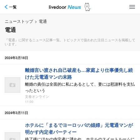
一覧
ニューストップ
>
電通
電通
『電通』に関するニュース記事一覧。トピックスで扱われた注目ニュースを掲載して
います。
2024年3月18日
離婚言い渡され自己破産も…家庭より仕事優先し続
けた元電通マンの末路
離婚の責任は全面的に私にあるとして、妻には慰謝料を支払
ったという
文春オンライン
11:00
2024年3月11日
ホテルに「まるでヨーロッパの娼婦」元電通マンが
明かす内定者パーティー
終了後にほかの内定者に誘われ、ホテルのスイートルームに