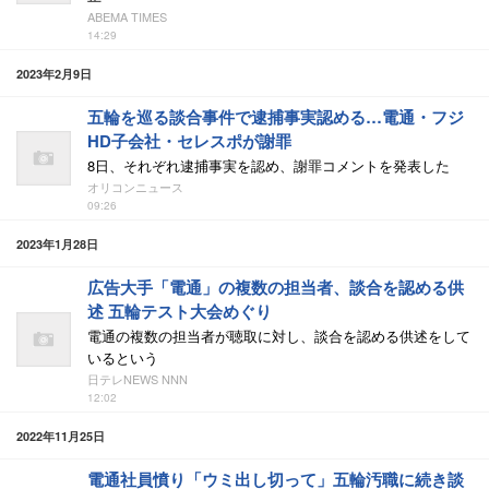
ABEMA TIMES
14:29
2023年2月9日
五輪を巡る談合事件で逮捕事実認める…電通・フジ
HD子会社・セレスポが謝罪
8日、それぞれ逮捕事実を認め、謝罪コメントを発表した
オリコンニュース
09:26
2023年1月28日
広告大手「電通」の複数の担当者、談合を認める供
述 五輪テスト大会めぐり
電通の複数の担当者が聴取に対し、談合を認める供述をして
いるという
日テレNEWS NNN
12:02
2022年11月25日
電通社員憤り「ウミ出し切って」五輪汚職に続き談