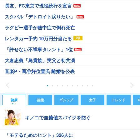
長友、FC東京で現役続行を宣言
スクバル「デトロイト戻りたい」
ラグビー選手が熱中症で倒れ死亡
レンタカー予約 10万円分当たる
「許せない不祥事タレント」1位
大倉忠義「鳥貴族」実父と初共演
音楽P・蔦谷好位置氏 離婚を公表
健康
芸能
ゴシップ
女子
トレンド
Y
キノコで血糖値スパイクを防ぐ
「モテるためのヒント」326人に