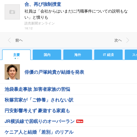
合、再び強制捜査
社員は「会社からはいまだに汚職事件についての説明もな
い」と憤りも
読売新聞オンライン
16:12
前ヘ
次ヘ
主要
国内
海外
IT 経済
ス
俳優の戸塚純貴が結婚を発表
池袋暴走事故 加害者家族の苦悩
秋篠宮家が「ご静養」されない訳
円安影響考えず 豪遊する家庭も
JR横浜線で居眠りのオーバーラン
ケニア人と結婚「差別」のリアル