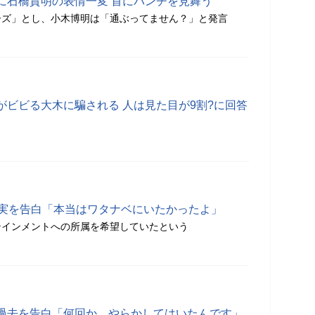
に石橋貴明の表情一変 首にパンチを見舞う
ーズ」とし、小木博明は「通ぶってません？」と発言
がビビる大木に騙される 人は見た目が9割?に回答
真実を告白「本当はワタナベにいたかったよ」
テインメントへの所属を希望していたという
過去を告白「何回か、やらかしてはいたんです」