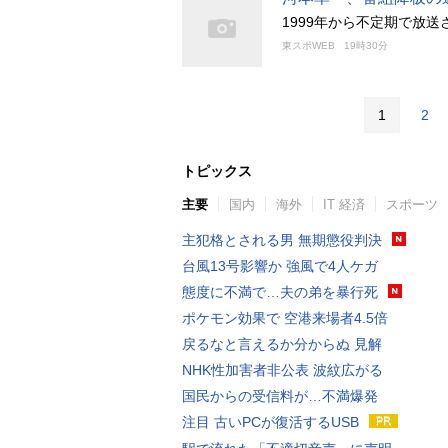
1999年から不定期で放
東スポWEB
19時30分
1
2
トピックス
主要
国内
海外
IT 経済
スポーツ
主犯格とされる男 無期懲役判決
台風13号影響か 強風で4人ケガ
態度に不満で…夫の弟を暴行死
ポケモン効果で 空港来場者4.5倍
戻るなと言えるか分からぬ 見解
NHK性加害者非公表 波紋広がる
国民からの受信料が…不満爆発
注目 古いPCが復活するUSB