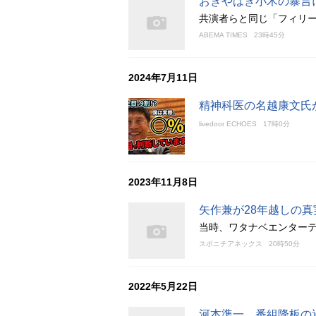
おぎやはぎ小木の暴言
共演者らと同じ「フィリ
ABEMA TIMES
23時45分
2024年7月11日
精神科医の名越康文氏
livedoor ECHOES
17時0分
2023年11月8日
矢作兼が28年越しの
当時、ワタナベエンター
スポニチアネックス
20時50分
2022年5月22日
河本準一、番組降板の