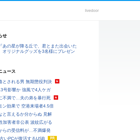
livedoor
らせ
『あの星が降る丘で、君とまた出会いた
』オリジナルグッズを3名様にプレゼン
ニュース
格とされる男 無期懲役判決
13号影響か 強風で4人ケガ
に不満で…夫の弟を暴行死
モン効果で 空港来場者4.5倍
なと言えるか分からぬ 見解
K性加害者非公表 波紋広がる
からの受信料が…不満爆発
 古いPCが復活するUSB