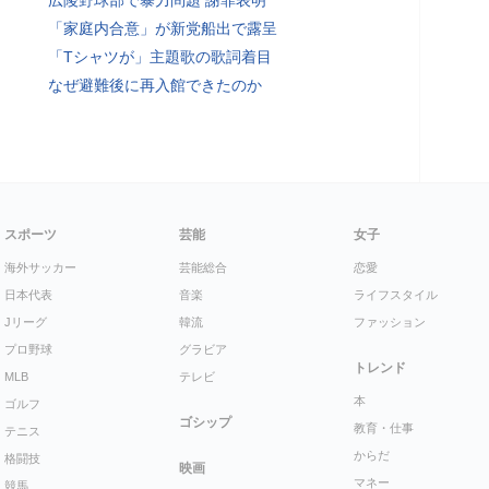
広陵野球部で暴力問題 謝罪表明
「家庭内合意」が新党船出で露呈
「Tシャツが」主題歌の歌詞着目
なぜ避難後に再入館できたのか
スポーツ
芸能
女子
海外サッカー
芸能総合
恋愛
日本代表
音楽
ライフスタイル
Jリーグ
韓流
ファッション
プロ野球
グラビア
トレンド
MLB
テレビ
本
ゴルフ
ゴシップ
教育・仕事
テニス
からだ
格闘技
映画
マネー
競馬