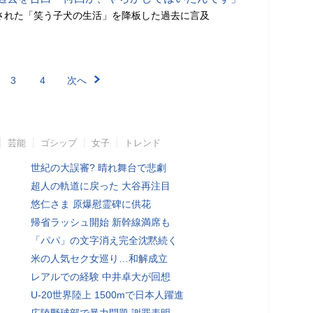
送された「笑う子犬の生活」を降板した過去に言及
3
4
次へ
芸能
ゴシップ
女子
トレンド
世紀の大誤審? 晴れ舞台で悲劇
超人の軌道に戻った 大谷再注目
悠仁さま 原爆慰霊碑に供花
帰省ラッシュ開始 新幹線満席も
「パパ」の文字消え完全沈黙続く
米の人気セク女巡り…和解成立
レアルでの経験 中井卓大が回想
U-20世界陸上 1500mで日本人躍進