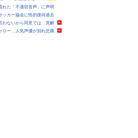
流れた「不適切音声」に声明
サッカー協会に性的接待過去
言わないから同意では…見解
ヤロー…人気声優が別れ悲痛