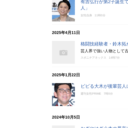
有吉弘行が第2子誕生
人」
女性自身
11時0分
2025年4月11日
格闘技経験者・鈴木拓
芸人界で強い人物として
スポニチアネックス
14時7分
2025年1月22日
ビビる大木が後輩芸人
週刊女性PRIME
7時0分
2024年10月5日