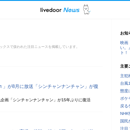
お知
映画
ックスで扱われた注目ニュースを掲載しています。
い。
ト！
主要
主犯
台風
々」が8月に放送「シンチャンナンチャン」が復
態度
ポケ
企画「シンチャンナンチャン」が15年ぶりに復活
戻る
NH
国民
注目