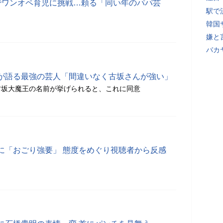
でワンオペ育児に挑戦…頼る「同い年のパパ芸
駅で
韓国
嫌と
バカ
が語る最強の芸人「間違いなく古坂さんが強い」
古坂大魔王の名前が挙げられると、これに同意
に「おごり強要」 態度をめぐり視聴者から反感