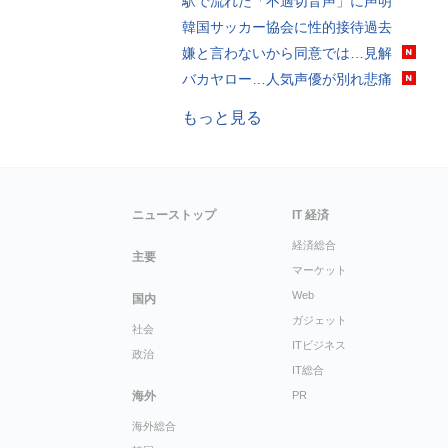
駅で流れた「不適切音声」に声明
韓国サッカー協会に性的接待過去
嫌と言わないから同意では…見解
バカヤロー…人気声優が別れ悲痛
もっと見る
ニューストップ
IT 経済
経済総合
主要
マーケット
Web
国内
ガジェット
社会
ITビジネス
政治
IT総合
海外
PR
海外総合