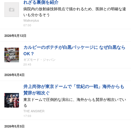
れざる裏側を紹介
病院内の放射線技師視点で描かれるため、医師との明確な違
いも分かるそう
Walkerplus
07:00
2026年5月12日
カルビーのポテチが白黒パッケージに なぜ白黒なら
OK？
ギズモード・ジャパン
20:45
2026年5月4日
井上尚弥が東京ドームで「世紀の一戦」海外からも
賛辞が相次ぐ
東京ドームで圧倒的な演出に、海外からも賛辞が相次いでい
る
THE ANSWER
17:03
2026年5月3日