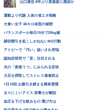
山口達也 8年ぶり楽器姿に感涙か
運動より代謝 人体の省エネ戦略
大食い女子 46キロ体型の秘密
バランスボール毎日10分で20kg減
躁状態引き起こしかねないNG行動
アトピーで「汚い」扱いされ苦悩
認知症研究で「音」注目される
夫の「産後うつ」にみられる症状
大豆を摂取してストレス過食防止
1日10回 お腹引き締まる簡単習慣
太りにくいアイス 栄養士が解説
血圧を下げる飲みもの 選び方は
毎日早歩き 1年で何キロ痩せるか