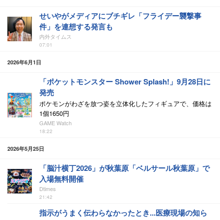
せいやがメディアにブチギレ「フライデー襲撃事
件」を連想する発言も
内外タイムス
07:01
2026年6月1日
「ポケットモンスター Shower Splash!」9月28日に
発売
ポケモンがわざを放つ姿を立体化したフィギュアで、価格は
1個1650円
GAME Watch
18:22
2026年5月25日
「脳汁横丁2026」が秋葉原「ベルサール秋葉原」で
入場無料開催
Dtimes
21:42
指示がうまく伝わらなかったとき...医療現場の知ら