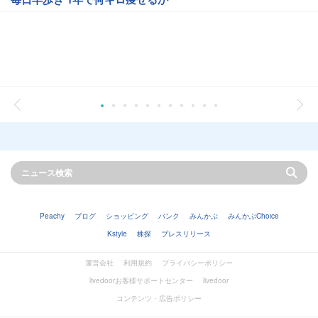
Peachy
ブログ
ショッピング
バンク
みんかぶ
みんかぶChoice
Kstyle
株探
プレスリリース
運営会社
利用規約
プライバシーポリシー
livedoorお客様サポートセンター
livedoor
コンテンツ・広告ポリシー