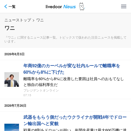
一覧
ニューストップ
>
ワニ
ワニ
『ワニ』に関するニュース記事一覧。トピックスで扱われた注目ニュースを掲載して
います。
2026年8月3日
年商92億のカーベルが変な社内ルールで離職率を
60%から8%に下げた
離職率を60%から8%に改善した要因は社員へのおもてなし
と独自の福利厚生だ
プレジデントオンライン
07:15
2026年7月26日
武器をもらう側だったウクライナが開戦4年でドロー
ン輸出国へと変貌
戦果の8割をドローンが担い、年間生産量は最大600万機に達