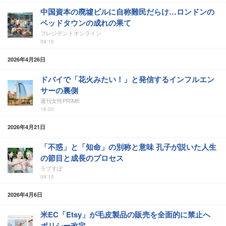
中国資本の廃墟ビルに自称難民だらけ…ロンドンの
ベッドタウンの成れの果て
プレジデントオンライン
09:15
2026年4月26日
ドバイで「花火みたい！」と発信するインフルエン
サーの裏側
週刊女性PRIME
16:00
2026年4月21日
「不惑」と「知命」の別称と意味 孔子が説いた人生
の節目と成長のプロセス
ラブすぽ
09:15
2026年4月6日
米EC「Etsy」が毛皮製品の販売を全面的に禁止へ
ポリシー改定