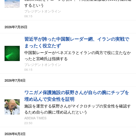
するという
プレジデントオンライン
06:15
2026年7月25日
習近平が誇った中国製レーダー網、イランの実戦で
まったく役立たず
中国製レーダーがベネズエラとイランの両方で役に立たなか
ったと宮崎氏は指摘する
プレジデントオンライン
06:15
2026年7月8日
ワニガメ保護施設の荻野さんが自らの腕にチップを
埋め込んで安全性を証明
施設を運営する荻野さんがマイクロチップの安全性を確認す
るため自らの腕に埋め込んだという
ABEMA TIMES
23:50
2026年6月2日