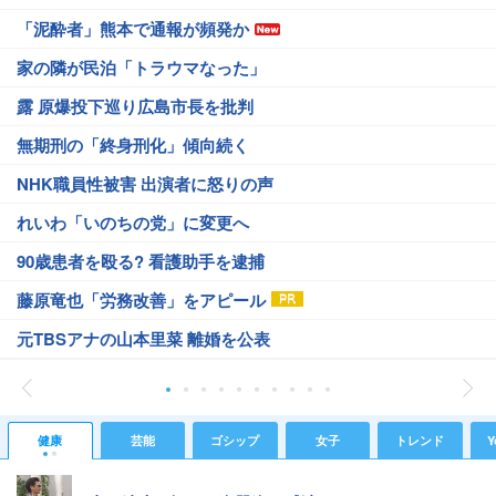
「泥酔者」熊本で通報が頻発か
家の隣が民泊「トラウマなった」
露 原爆投下巡り広島市長を批判
無期刑の「終身刑化」傾向続く
NHK職員性被害 出演者に怒りの声
れいわ「いのちの党」に変更へ
90歳患者を殴る? 看護助手を逮捕
藤原竜也「労務改善」をアピール
元TBSアナの山本里菜 離婚を公表
健康
芸能
ゴシップ
女子
トレンド
Y