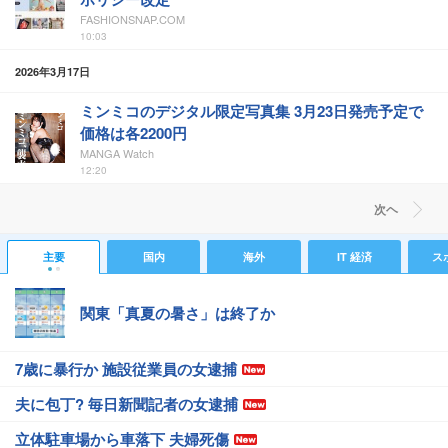
FASHIONSNAP.COM
10:03
2026年3月17日
ミンミコのデジタル限定写真集 3月23日発売予定で
価格は各2200円
MANGA Watch
12:20
次ヘ
主要
国内
海外
IT 経済
ス
関東「真夏の暑さ」は終了か
7歳に暴行か 施設従業員の女逮捕
夫に包丁? 毎日新聞記者の女逮捕
立体駐車場から車落下 夫婦死傷