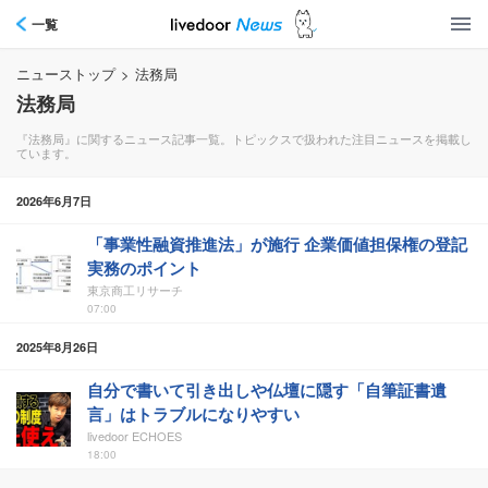
一覧
ニューストップ
>
法務局
法務局
『法務局』に関するニュース記事一覧。トピックスで扱われた注目ニュースを掲載し
ています。
2026年6月7日
「事業性融資推進法」が施行 企業価値担保権の登記
実務のポイント
東京商工リサーチ
07:00
2025年8月26日
自分で書いて引き出しや仏壇に隠す「自筆証書遺
言」はトラブルになりやすい
livedoor ECHOES
18:00