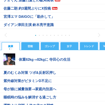
テオくん 加藤乃愛との破局発表
佐藤二朗 約3週間ぶりにX投稿
宮澤エマ DAIGOに「勘弁して」
ダイアン津田主演 鈴木亮平意識
健康
芸能
ゴシップ
女子
トレンド
Y
体重62kg→82kgに 寺田心の生活
夏のむくみ対策 ツボ&反射区押し
紫外線対策がビタミンD不足に
母が娘に減量強要→家庭内別居へ
睡眠時の悩みを解消する過ごし方