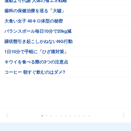
運動より代謝 人体の省エネ戦略
歯科の保健治療を巡る「大嘘」
大食い女子 46キロ体型の秘密
バランスボール毎日10分で20kg減
躁状態引き起こしかねないNG行動
1日10分で手軽に「ひざ痛対策」
キウイを食べる際の3つの注意点
コーヒー 朝すぐ飲むのはダメ?