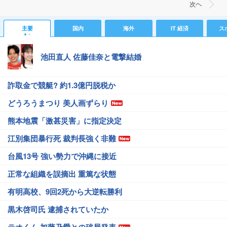
次ヘ
主要
国内
海外
IT 経済
ス
池田直人 佐藤佳奈と電撃結婚
詐取金で競艇? 約1.3億円脱税か
どうろうまつり 美人画ずらり
熊本地震「激甚災害」に指定決定
江別集団暴行死 裁判長強く非難
台風13号 強い勢力で沖縄に接近
正常な組織を誤摘出 重篤な状態
有明高校、9回2死から大逆転勝利
黒木啓司氏 逮捕されていたか