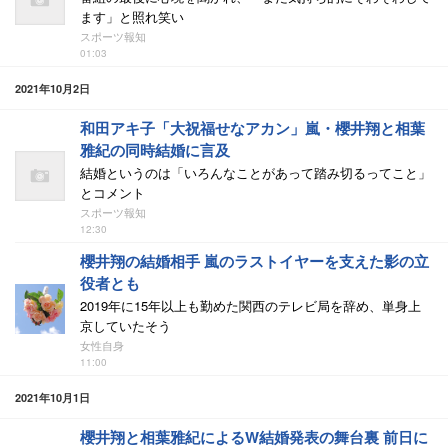
ます」と照れ笑い
スポーツ報知
01:03
2021年10月2日
和田アキ子「大祝福せなアカン」嵐・櫻井翔と相葉
雅紀の同時結婚に言及
結婚というのは「いろんなことがあって踏み切るってこと」
とコメント
スポーツ報知
12:30
櫻井翔の結婚相手 嵐のラストイヤーを支えた影の立
役者とも
2019年に15年以上も勤めた関西のテレビ局を辞め、単身上
京していたそう
女性自身
11:00
2021年10月1日
櫻井翔と相葉雅紀によるW結婚発表の舞台裏 前日に