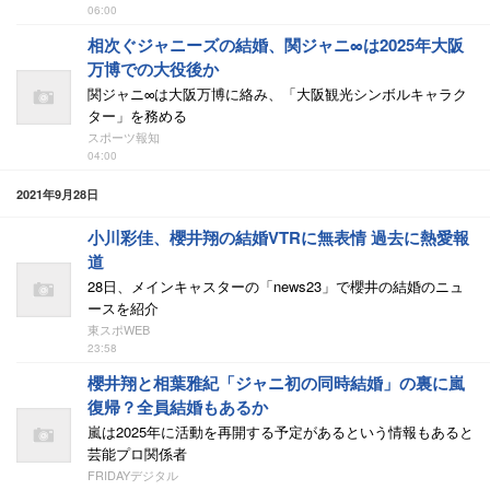
06:00
相次ぐジャニーズの結婚、関ジャニ∞は2025年大阪
万博での大役後か
関ジャニ∞は大阪万博に絡み、「大阪観光シンボルキャラク
ター」を務める
スポーツ報知
04:00
2021年9月28日
小川彩佳、櫻井翔の結婚VTRに無表情 過去に熱愛報
道
28日、メインキャスターの「news23」で櫻井の結婚のニュ
ースを紹介
東スポWEB
23:58
櫻井翔と相葉雅紀「ジャニ初の同時結婚」の裏に嵐
復帰？全員結婚もあるか
嵐は2025年に活動を再開する予定があるという情報もあると
芸能プロ関係者
FRIDAYデジタル