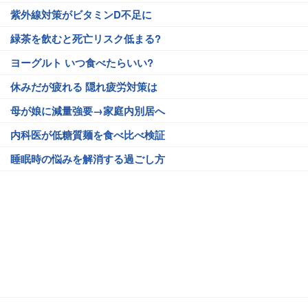
紫外線対策がビタミンD不足に
緑茶を飲むと死亡リスク低まる?
ヨーグルト いつ食べたらいい?
休みだが疲れる 隠れ疲労対策は
母が娘に減量強要→家庭内別居へ
内科医が低糖質麺を食べ比べ検証
睡眠時の悩みを解消する過ごし方