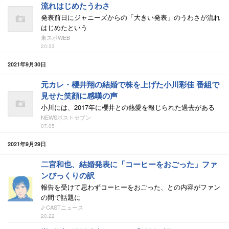
流れはじめたうわさ
発表前日にジャニーズからの「大きい発表」のうわさが流れ
はじめたという
東スポWEB
20:33
2021年9月30日
元カレ・櫻井翔の結婚で株を上げた小川彩佳 番組で
見せた笑顔に感嘆の声
小川には、2017年に櫻井との熱愛を報じられた過去がある
NEWSポストセブン
07:05
2021年9月29日
二宮和也、結婚発表に「コーヒーをおごった」ファ
ンびっくりの訳
報告を受けて思わずコーヒーをおごった、との内容がファン
の間で話題に
J-CASTニュース
20:22