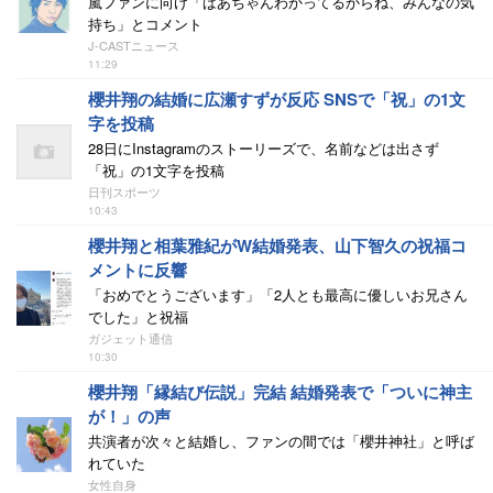
嵐ファンに向け「ばあちゃんわかってるからね、みんなの気
持ち」とコメント
J-CASTニュース
11:29
櫻井翔の結婚に広瀬すずが反応 SNSで「祝」の1文
字を投稿
28日にInstagramのストーリーズで、名前などは出さず
「祝」の1文字を投稿
日刊スポーツ
10:43
櫻井翔と相葉雅紀がW結婚発表、山下智久の祝福コ
メントに反響
「おめでとうございます」「2人とも最高に優しいお兄さん
でした」と祝福
ガジェット通信
10:30
櫻井翔「縁結び伝説」完結 結婚発表で「ついに神主
が！」の声
共演者が次々と結婚し、ファンの間では「櫻井神社」と呼ば
れていた
女性自身