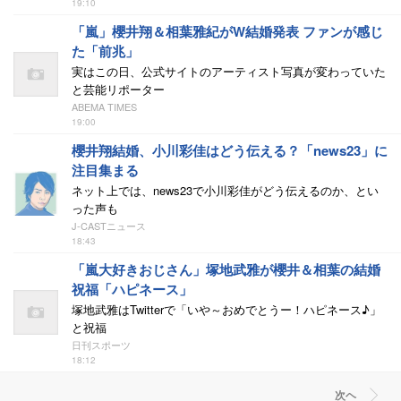
19:10
「嵐」櫻井翔＆相葉雅紀がW結婚発表 ファンが感じ
た「前兆」
実はこの日、公式サイトのアーティスト写真が変わっていた
と芸能リポーター
ABEMA TIMES
19:00
櫻井翔結婚、小川彩佳はどう伝える？「news23」に
注目集まる
ネット上では、news23で小川彩佳がどう伝えるのか、とい
った声も
J-CASTニュース
18:43
「嵐大好きおじさん」塚地武雅が櫻井＆相葉の結婚
祝福「ハピネース」
塚地武雅はTwitterで「いや～おめでとうー！ハピネース♪」
と祝福
日刊スポーツ
18:12
次ヘ