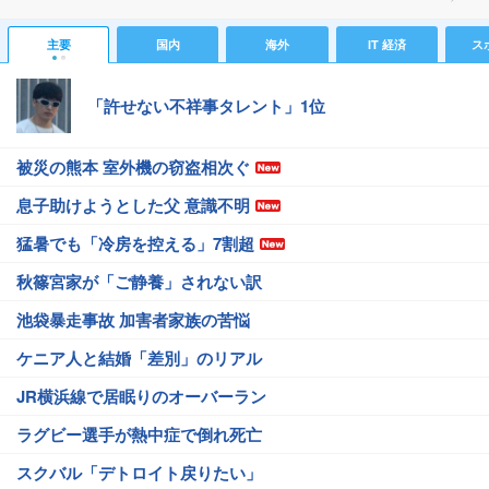
主要
国内
海外
IT 経済
ス
「許せない不祥事タレント」1位
被災の熊本 室外機の窃盗相次ぐ
息子助けようとした父 意識不明
猛暑でも「冷房を控える」7割超
秋篠宮家が「ご静養」されない訳
池袋暴走事故 加害者家族の苦悩
ケニア人と結婚「差別」のリアル
JR横浜線で居眠りのオーバーラン
ラグビー選手が熱中症で倒れ死亡
スクバル「デトロイト戻りたい」