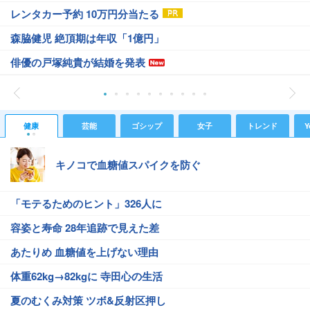
レンタカー予約 10万円分当たる
森脇健児 絶頂期は年収「1億円」
俳優の戸塚純貴が結婚を発表
健康
芸能
ゴシップ
女子
トレンド
Y
キノコで血糖値スパイクを防ぐ
「モテるためのヒント」326人に
容姿と寿命 28年追跡で見えた差
あたりめ 血糖値を上げない理由
体重62kg→82kgに 寺田心の生活
夏のむくみ対策 ツボ&反射区押し