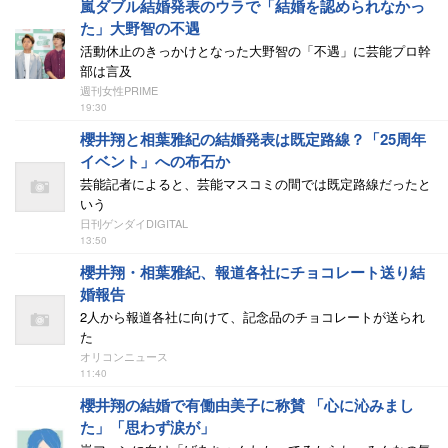
嵐ダブル結婚発表のウラで「結婚を認められなかっ
た」大野智の不遇
活動休止のきっかけとなった大野智の「不遇」に芸能プロ幹
部は言及
週刊女性PRIME
19:30
櫻井翔と相葉雅紀の結婚発表は既定路線？「25周年
イベント」への布石か
芸能記者によると、芸能マスコミの間では既定路線だったと
いう
日刊ゲンダイDIGITAL
13:50
櫻井翔・相葉雅紀、報道各社にチョコレート送り結
婚報告
2人から報道各社に向けて、記念品のチョコレートが送られ
た
オリコンニュース
11:40
櫻井翔の結婚で有働由美子に称賛 「心に沁みまし
た」「思わず涙が」