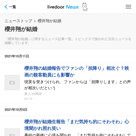
一覧
ニューストップ
>
櫻井翔が結婚
櫻井翔が結婚
『櫻井翔が結婚』に関するニュース記事一覧。トピックスで扱われた注目ニュースを
掲載しています。
2021年10月11日
櫻井翔の結婚報告でファンの「担降り」相次ぐ？映
画の観客動員にも影響か
現実を突きつけられ、ファンからは「担降りします」との声
が相次いだという
東スポWEB
05:15
2021年10月5日
櫻井翔が結婚生報告「まだ気持ち的にそわそわ」心
境聞かれ照れ笑い
番組の最後に心境を聞かれ、「まだ気持ち的にそわそわして