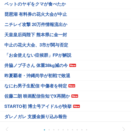
ペットのヤギをクマが食べたか
琵琶湖 有料券の花火大会が中止
ニチレイ攻撃 20万件情報流出か
天皇皇后両陛下 熊本県に金一封
中止の花火大会、3市が関与否定
「お金使えない症候群」FPが解説
井脇ノブ子さん 体重38kg減の今
昨夏覇者・沖縄尚学が初戦で敗退
なにわ男子生配信 中傷者を特定
佐藤二朗 映画配信告知でX再開か
STARTO初 博士号アイドルが快挙
ダレノガレ 支援金振り込み報告