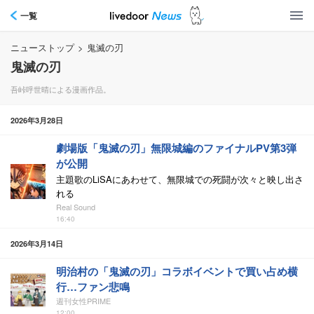
一覧
ニューストップ
>
鬼滅の刃
鬼滅の刃
吾峠呼世晴による漫画作品。
2026年3月28日
劇場版「鬼滅の刃」無限城編のファイナルPV第3弾
が公開
主題歌のLiSAにあわせて、無限城での死闘が次々と映し出さ
れる
Real Sound
16:40
2026年3月14日
明治村の「鬼滅の刃」コラボイベントで買い占め横
行…ファン悲鳴
週刊女性PRIME
12:00