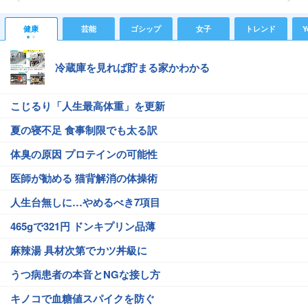
健康
芸能
ゴシップ
女子
トレンド
Y
冷蔵庫を見れば貯まる家かわかる
こじるり「人生最高体重」を更新
夏の寝不足 食事制限でも太る訳
体臭の原因 プロテインの可能性
医師が勧める 猫背解消の体操術
人生台無しに…やめるべき7項目
465gで321円 ドンキプリン品薄
麻辣湯 具材次第でカツ丼級に
うつ病患者の本音とNGな接し方
キノコで血糖値スパイクを防ぐ