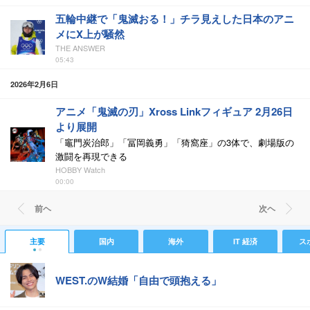
五輪中継で「鬼滅おる！」チラ見えした日本のアニ
メにX上が騒然
THE ANSWER
05:43
2026年2月6日
アニメ「鬼滅の刃」Xross Linkフィギュア 2月26日
より展開
「竈門炭治郎」「冨岡義勇」「猗窩座」の3体で、劇場版の
激闘を再現できる
HOBBY Watch
00:00
前ヘ
次ヘ
主要
国内
海外
IT 経済
ス
WEST.のW結婚「自由で頭抱える」