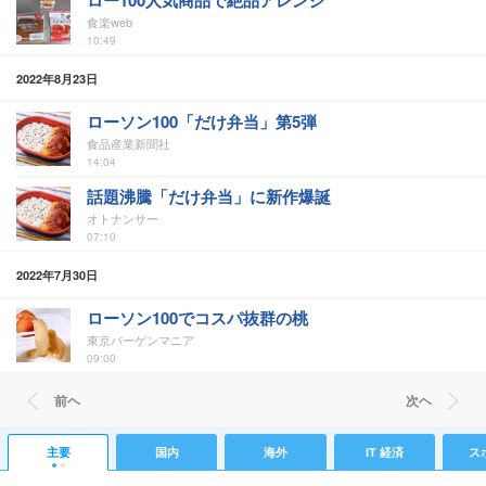
ロー100人気商品で絶品アレンジ
食楽web
10:49
2022年8月23日
ローソン100「だけ弁当」第5弾
食品産業新聞社
14:04
話題沸騰「だけ弁当」に新作爆誕
オトナンサー
07:10
2022年7月30日
ローソン100でコスパ抜群の桃
東京バーゲンマニア
09:00
前ヘ
次ヘ
主要
国内
海外
IT 経済
ス