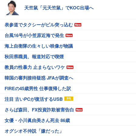
天竺鼠「元天竺鼠」でKOC出場へ
表参道でタクシーがビル突っ込む
台風16号が小笠原近海で発生
海上自衛隊の生々しい映像が物議
秋田県職員、報道対応で喫煙
教員の性暴力 止まらないワケ
韓国の審判接待疑惑 JFAが調査へ
FIREの45歳男性 仕事復帰した訳
注目 古いPCが復活するUSB
さらば森田、FX投資詐欺被害告白
女優・小川眞由美さん死去 86歳
オグシオ不仲説「嫌だった」