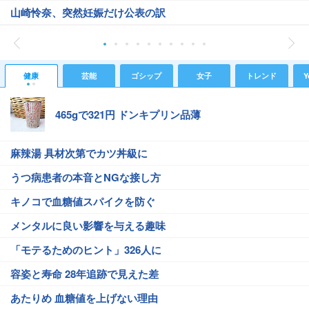
山崎怜奈、突然妊娠だけ公表の訳
健康
芸能
ゴシップ
女子
トレンド
Y
465gで321円 ドンキプリン品薄
麻辣湯 具材次第でカツ丼級に
うつ病患者の本音とNGな接し方
キノコで血糖値スパイクを防ぐ
メンタルに良い影響を与える趣味
「モテるためのヒント」326人に
容姿と寿命 28年追跡で見えた差
あたりめ 血糖値を上げない理由