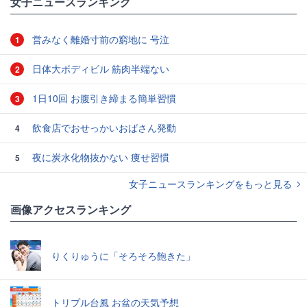
女子ニュースランキング
営みなく離婚寸前の窮地に 号泣
1
日体大ボディビル 筋肉半端ない
2
1日10回 お腹引き締まる簡単習慣
3
飲食店でおせっかいおばさん発動
4
夜に炭水化物抜かない 痩せ習慣
5
女子ニュースランキングをもっと見る
画像アクセスランキング
りくりゅうに「そろそろ飽きた」
トリプル台風 お盆の天気予想