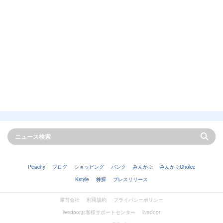
Peachy
ブログ
ショッピング
バンク
みんかぶ
みんかぶChoice
Kstyle
株探
プレスリリース
運営会社
利用規約
プライバシーポリシー
livedoorお客様サポートセンター
livedoor