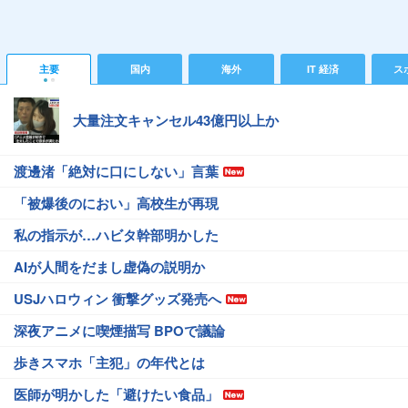
主要
国内
海外
IT 経済
ス
大量注文キャンセル43億円以上か
渡邊渚「絶対に口にしない」言葉
「被爆後のにおい」高校生が再現
私の指示が…ハビタ幹部明かした
AIが人間をだまし虚偽の説明か
USJハロウィン 衝撃グッズ発売へ
深夜アニメに喫煙描写 BPOで議論
歩きスマホ「主犯」の年代とは
医師が明かした「避けたい食品」