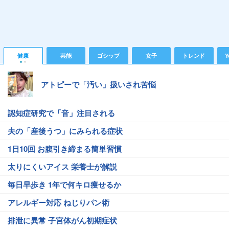
健康
芸能
ゴシップ
女子
トレンド
Y
アトピーで「汚い」扱いされ苦悩
認知症研究で「音」注目される
夫の「産後うつ」にみられる症状
1日10回 お腹引き締まる簡単習慣
太りにくいアイス 栄養士が解説
毎日早歩き 1年で何キロ痩せるか
アレルギー対応 ねじりパン術
排泄に異常 子宮体がん初期症状