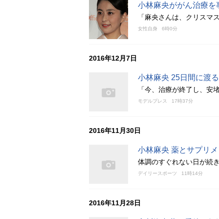
小林麻央ががん治療を
「麻央さんは、クリスマ
女性自身
6時0分
2016年12月7日
小林麻央 25日間に
「今、治療が終了し、安
モデルプレス
17時37分
2016年11月30日
小林麻央 薬とサプリ
体調のすぐれない日が続
デイリースポーツ
11時14分
2016年11月28日