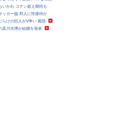
ちいかわ コナン超え期待も
サッカー協 邦人に性接待か
だらけの巨人がV争い 困惑
の及川光博が結婚を発表