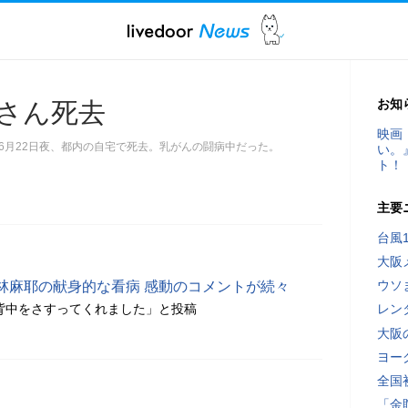
お知
さん死去
映画
年6月22日夜、都内の自宅で死去。乳がんの闘病中だった。
い。
ト！
主要
台風
大阪
ウソ
林麻耶の献身的な看病 感動のコメントが続々
背中をさすってくれました」と投稿
レン
大阪
ヨー
全国
「金