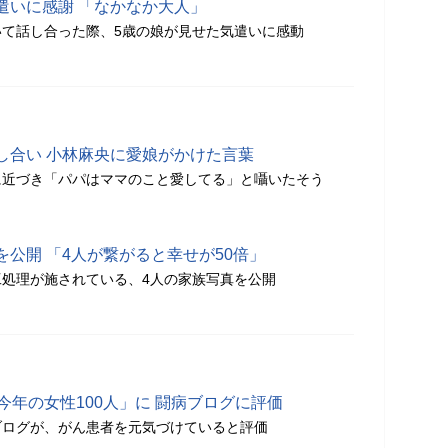
遣いに感謝 「なかなか大人」
て話し合った際、5歳の娘が見せた気遣いに感動
し合い 小林麻央に愛娘がかけた言葉
に近づき「パパはママのこと愛してる」と囁いたそう
公開 「4人が繋がると幸せが50倍」
処理が施されている、4人の家族写真を公開
今年の女性100人」に 闘病ブログに評価
ブログが、がん患者を元気づけていると評価