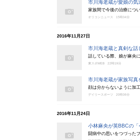
市川海老蔵が愛娘の気
家族間で今後の治療につい
オリコンニュース
15時34分
2016年11月27日
市川海老蔵と真剣な話
話している際、娘が麻央
東スポWEB
22時19分
市川海老蔵が家族写真を
顔は分からないように加工
デイリースポーツ
20時36分
2016年11月24日
小林麻央が英BBCの「
闘病中の思いをつづった