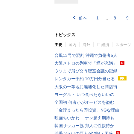
...
前へ
1
8
9
トピックス
主要
国内
海外
IT 経済
スポーツ
台風13号で混乱 沖縄で負傷者5人
大阪メトロの列車で「煙が充満」
ウソまで飛び交う密室会議の記録
レンタカー予約 10万円分当たる
大阪の一等地に廃墟化した商店街
ヨーグルト いつ食べたらいいの
全国初 何者かがオービスを盗む
「金貯まったら即投資」NGな理由
映画ちいかわ コナン超え期待も
韓国サッカー協 邦人に性接待か
若手だらけの巨人がV争い 困惑