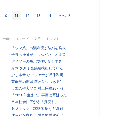
10
11
12
13
14
次へ
芸能
ゴシップ
女子
トレンド
「ウマ娘」出演声優が結婚を発表
子孫の帰省が「しんどい」と本音
ダイソーのモバブ使い倒してみた
鈴木砂羽 子宮筋腫摘出していた
少し本音で アリアナが活休説明
芸能界の慣習 変わりつつある?
反撃の特大ソロ 村上宗隆25号弾
「2010年生まれ」事実に耳疑った
日本社会に広がる「孫疲れ」
お盆ラッシュ本格化 駅など混雑
休みだが疲れる 隠れ疲労対策は