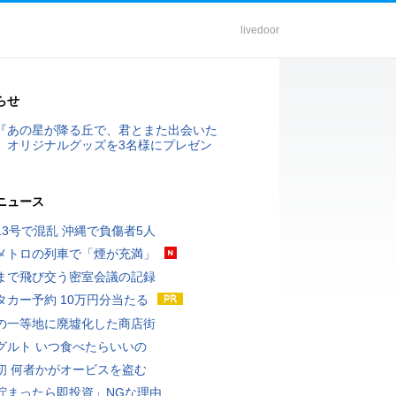
livedoor
らせ
『あの星が降る丘で、君とまた出会いた
』オリジナルグッズを3名様にプレゼン
ニュース
13号で混乱 沖縄で負傷者5人
メトロの列車で「煙が充満」
まで飛び交う密室会議の記録
タカー予約 10万円分当たる
の一等地に廃墟化した商店街
グルト いつ食べたらいいの
初 何者かがオービスを盗む
貯まったら即投資」NGな理由