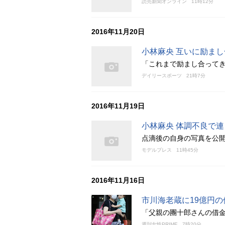
読売新聞オンライン
11時12分
2016年11月20日
小林麻央 互いに励ま
「これまで励まし合って
デイリースポーツ
21時7分
2016年11月19日
小林麻央 体調不良で
点滴後の自身の写真を公
モデルプレス
11時45分
2016年11月16日
市川海老蔵に19億円の
「父親の團十郎さんの借金
週刊女性PRIME
7時20分