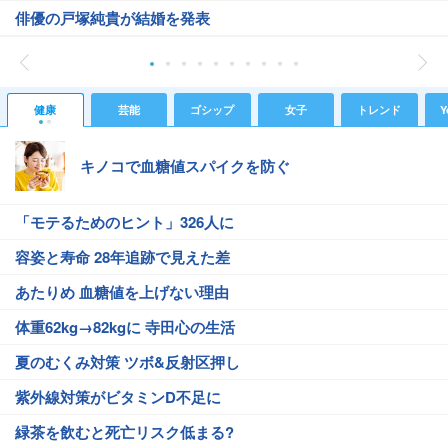
俳優の戸塚純貴が結婚を発表
健康
芸能
ゴシップ
女子
トレンド
Y
キノコで血糖値スパイクを防ぐ
「モテるためのヒント」326人に
容姿と寿命 28年追跡で見えた差
あたりめ 血糖値を上げない理由
体重62kg→82kgに 寺田心の生活
夏のむくみ対策 ツボ&反射区押し
紫外線対策がビタミンD不足に
緑茶を飲むと死亡リスク低まる?