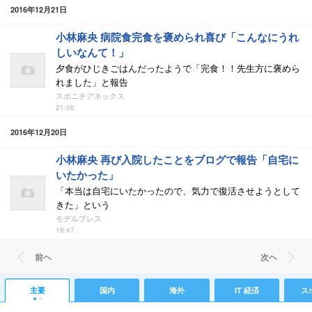
2016年12月21日
小林麻央 病院食完食を褒められ喜び「こんなにうれ
しいなんて！」
夕食がひじきごはんだったようで「完食！！先生方に褒めら
れました」と報告
スポニチアネックス
21:06
2016年12月20日
小林麻央 再び入院したことをブログで報告「自宅に
いたかった」
「本当は自宅にいたかったので、気力で復活させようとして
きた」という
モデルプレス
18:47
前ヘ
次ヘ
主要
国内
海外
IT 経済
ス