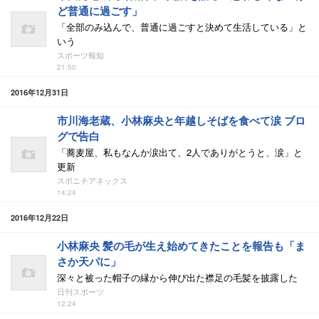
ど普通に過ごす」
「全部のみ込んで、普通に過ごすと決めて生活している」と
いう
スポーツ報知
21:50
2016年12月31日
市川海老蔵、小林麻央と年越しそばを食べて涙 ブロ
グで告白
「蕎麦屋、私もなんか涙出て、2人でありがとうと、涙」と
更新
スポニチアネックス
14:24
2016年12月22日
小林麻央 髪の毛が生え始めてきたことを報告も「ま
さか天パに」
深々と被った帽子の縁から伸び出た襟足の毛髪を披露した
日刊スポーツ
12:24