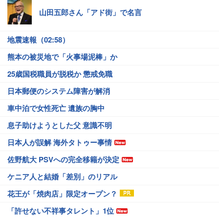
山田五郎さん「アド街」で名言
地震速報（02:58）
熊本の被災地で「火事場泥棒」か
25歳国税職員が脱税か 懲戒免職
日本郵便のシステム障害が解消
車中泊で女性死亡 遺族の胸中
息子助けようとした父 意識不明
日本人が誤解 海外タトゥー事情
佐野航大 PSVへの完全移籍が決定
ケニア人と結婚「差別」のリアル
花王が「焼肉店」限定オープン？
「許せない不祥事タレント」1位