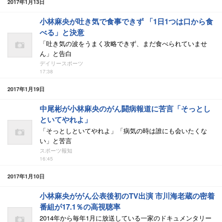
2017年1月13日
小林麻央が吐き気で食事できず 「1日1つは口から食
べる」と決意
「吐き気の波をうまく攻略できず、まだ食べられていませ
ん」と告白
デイリースポーツ
17:38
2017年1月19日
中尾彬が小林麻央のがん闘病報道に苦言「そっとし
といてやれよ」
「そっとしといてやれよ」「病気の時は誰にも会いたくな
い」と苦言
スポーツ報知
16:45
2017年1月10日
小林麻央ががん公表後初のTV出演 市川海老蔵の密着
番組が17.1％の高視聴率
2014年から毎年1月に放送している一家のドキュメンタリー