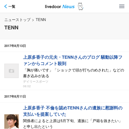
一覧
ニューストップ
>
TENN
TENN
2017年8月13日
上原多香子の元夫・TENNさんのブログ 騒動以降フ
ァンからコメント殺到
「胸が痛いです」「ショックで頭が打ちのめされた」などの
書き込みがある
デイリースポーツ
06:02
2017年8月11日
上原多香子 不倫を認めTENNさんの遺族に慰謝料の
支払いを提案していた
関係者によると上原は5月下旬、遺族に「戸籍を抜きたい」
と申し出たという