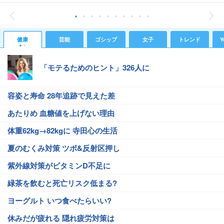
健康
芸能
ゴシップ
女子
トレンド
Y
「モテるためのヒント」326人に
容姿と寿命 28年追跡で見えた差
あたりめ 血糖値を上げない理由
体重62kg→82kgに 寺田心の生活
夏のむくみ対策 ツボ&反射区押し
紫外線対策がビタミンD不足に
緑茶を飲むと死亡リスク低まる?
ヨーグルト いつ食べたらいい?
休みだが疲れる 隠れ疲労対策は