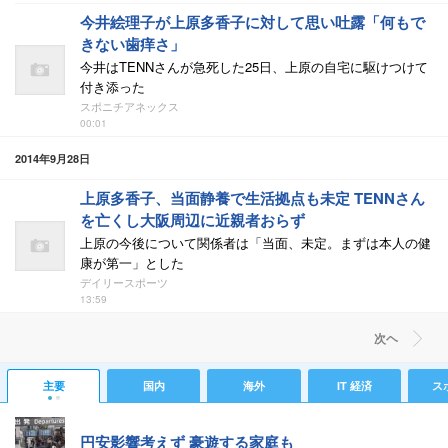
今井絵理子が上原多香子に対して思い吐露「何もで
きない歯痒さ」
今井はTENNさんが急死した25日、上原の自宅に駆けつけて
付き添った
スポニチアネックス
00:01
2014年9月28日
上原多香子、当面静養で生活拠点も未定 TENNさん
を亡くし大阪周辺に近親者おらず
上原の今後について関係者は「当面、未定。まずは本人の健
康が第一」とした
デイリースポーツ
13:59
次ヘ
主要
国内
海外
IT 経済
ス
円安影響考えず 豪遊する家庭も