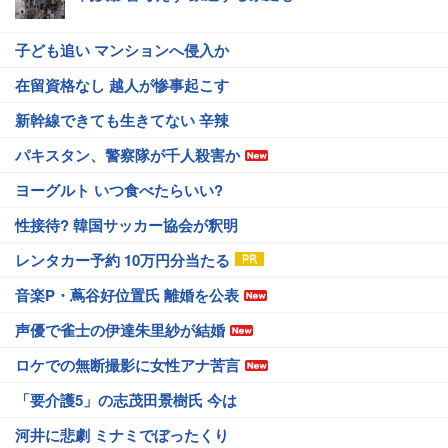
子ども追い マンションへ侵入か
在留資格なし 越人が惨事起こす
新幹線できても生きてない 辛辣
パキスタン、警察隊が千人殺害か
ヨーグルト いつ食べたらいい?
性接待? 韓国サッカー協会が釈明
レンタカー予約 10万円分当たる
音楽P・蔦谷好位置氏 離婚を公表
声優で雀士の伊達朱里紗が結婚
ロケでの無断撮影に女性アナ苦言
「要介護5」の志茂田景樹氏 今は
河井に悲劇 ミナミでぼったくり