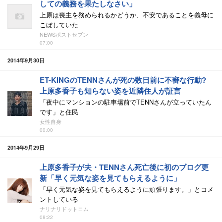
しての義務を果たしなさい」
上原は喪主を務められるかどうか、不安であることを義母に
こぼしていた
NEWSポストセブン
07:00
2014年9月30日
ET-KINGのTENNさんが死の数日前に不審な行動?
上原多香子も知らない姿を近隣住人が証言
「夜中にマンションの駐車場前でTENNさんが立っていたん
です」と住民
女性自身
00:00
2014年9月29日
上原多香子が夫・TENNさん死亡後に初のブログ更
新「早く元気な姿を見てもらえるように」
「早く元気な姿を見てもらえるように頑張ります。」とコメ
ントしている
ナリナリドットコム
08:22