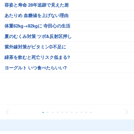
容姿と寿命 28年追跡で見えた差
あたりめ 血糖値を上げない理由
体重62kg→82kgに 寺田心の生活
夏のむくみ対策 ツボ&反射区押し
紫外線対策がビタミンD不足に
緑茶を飲むと死亡リスク低まる?
ヨーグルト いつ食べたらいい?