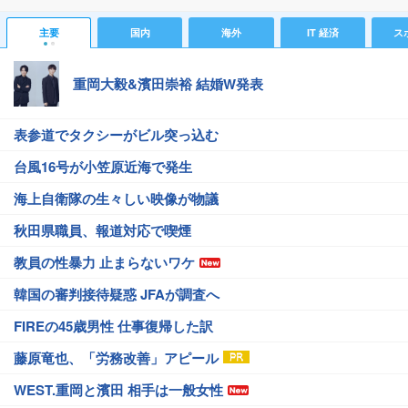
主要
国内
海外
IT 経済
ス
重岡大毅&濱田崇裕 結婚W発表
表参道でタクシーがビル突っ込む
台風16号が小笠原近海で発生
海上自衛隊の生々しい映像が物議
秋田県職員、報道対応で喫煙
教員の性暴力 止まらないワケ
韓国の審判接待疑惑 JFAが調査へ
FIREの45歳男性 仕事復帰した訳
藤原竜也、「労務改善」アピール
WEST.重岡と濱田 相手は一般女性