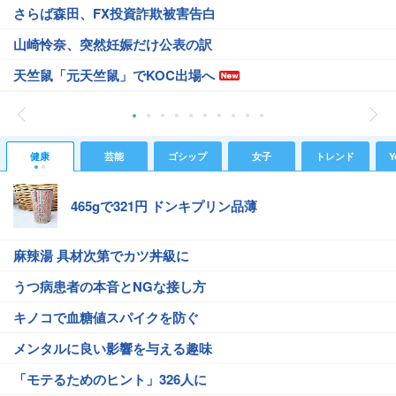
さらば森田、FX投資詐欺被害告白
山崎怜奈、突然妊娠だけ公表の訳
天竺鼠「元天竺鼠」でKOC出場へ
健康
芸能
ゴシップ
女子
トレンド
Y
465gで321円 ドンキプリン品薄
麻辣湯 具材次第でカツ丼級に
うつ病患者の本音とNGな接し方
キノコで血糖値スパイクを防ぐ
メンタルに良い影響を与える趣味
「モテるためのヒント」326人に