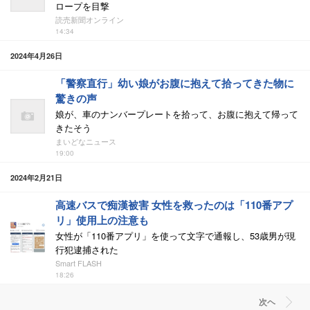
ロープを目撃
読売新聞オンライン
14:34
2024年4月26日
「警察直行」幼い娘がお腹に抱えて拾ってきた物に
驚きの声
娘が、車のナンバープレートを拾って、お腹に抱えて帰って
きたそう
まいどなニュース
19:00
2024年2月21日
高速バスで痴漢被害 女性を救ったのは「110番アプ
リ」使用上の注意も
女性が「110番アプリ」を使って文字で通報し、53歳男が現
行犯逮捕された
Smart FLASH
18:26
次ヘ