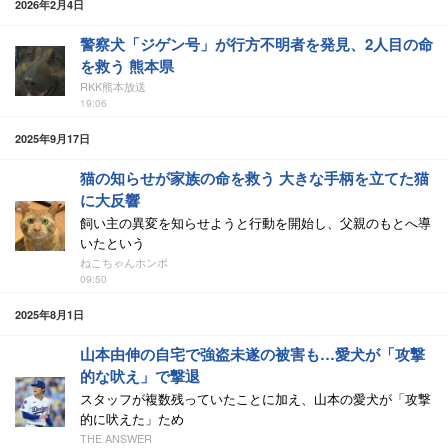
2026年2月4日
警察犬「ジゲン号」が行方不明者を発見、2人目の命
を救う 熊本県
RKK熊本放送
19:06
2025年9月17日
猫の知らせが家族の命を救う 大きな手柄を立てた猫
に大反響
飼い主の異変を知らせようと行動を開始し、父親のもとへ導
いたという
ねこちゃんホンポ
09:50
2025年8月1日
山本由伸の自宅で強盗未遂の被害も…愛犬が「攻撃
的な吠え」で撃退
スタッフが複数残っていたことに加え、山本の愛犬が「攻撃
的に吠えた」ため
THE ANSWER