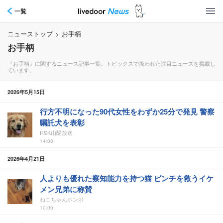
一覧
ニューストップ
>
お手柄
お手柄
『お手柄』に関するニュース記事一覧。トピックスで扱われた注目ニュースを掲載し
ています。
2026年5月15日
行方不明になった90代女性をわずか25分で発見 警察
嘱託犬を表彰
RSK山陽放送
14:08
2026年4月21日
人よりも優れた察知能力を持つ猫 ピンチを救うイケ
メン兄弟に称賛
ねこちゃんホンポ
10:00