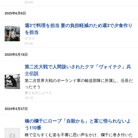
20:03
2025年6月8日
週3で料理を担当 妻の負担軽減のため週3で夕食作り
を担当
ママリ
07:00
2025年5月18日
第二次大戦で人間扱いされたクマ「ヴォイテク」兵
士伝説
第二次世界大戦のポーランド軍の輸送部隊に所属し、伍長だ
ったそう
乗りものニュース
19:12
2024年4月27日
橋の欄干にロープ「自殺かも」と案じ悟られないよ
う110番
橋で立ちすくむ姿を不審に思い声をかけ、欄干に巻き付いた