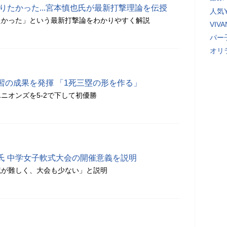
知りたかった...宮本慎也氏が最新打撃理論を伝授
人気Y
たかった」という最新打撃論をわかりやすく解説
VI
パー
オリ
習の成果を発揮 「1死三塁の形を作る」
ニオンズを5-2で下して初優勝
氏 中学女子軟式大会の開催意義を説明
境が難しく、大会も少ない」と説明