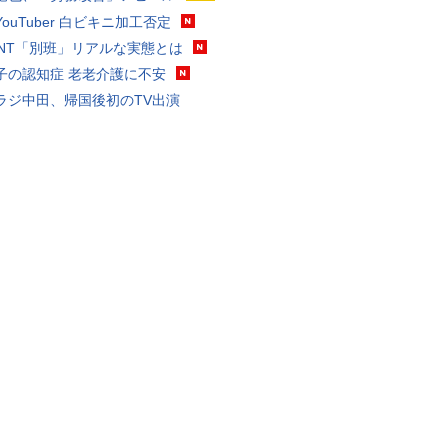
ouTuber 白ビキニ加工否定
VANT「別班」リアルな実態とは
子の認知症 老老介護に不安
ラジ中田、帰国後初のTV出演