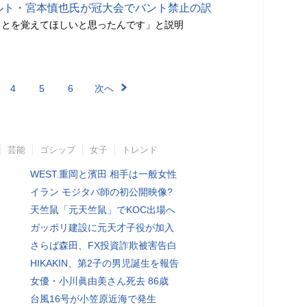
クルト・宮本慎也氏が冠大会でバント禁止の訳
ことを覚えてほしいと思ったんです」と説明
4
5
6
次へ
芸能
ゴシップ
女子
トレンド
WEST.重岡と濱田 相手は一般女性
イラン モジタバ師の初公開映像?
天竺鼠「元天竺鼠」でKOC出場へ
ガッポリ建設に元天才子役が加入
さらば森田、FX投資詐欺被害告白
HIKAKIN、第2子の男児誕生を報告
女優・小川眞由美さん死去 86歳
台風16号が小笠原近海で発生