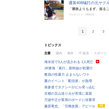
通算408犠打の元ヤ
「勝敗よりもまず、振る
フルカウント
6時45分
1
2
3
トピックス
主要
国内
海外
IT 経済
スポーツ
海水浴で3人が流される 1人死亡
JR東海「夜行」新幹線が初運行
教員の性暴力 止まらないワケ
夏のイベント「配信派」が急増
表参道でタクシーがビル突っ込む
京都の五山送り火が苦境に直面
万波中正が客席のボードに珍要求
藤原竜也、「労務改善」アピール