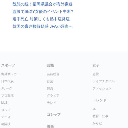
醜態の続く福岡県議会が海外豪遊
盗撮でSEXY女優のイベント中断?
選手死亡 対策しても熱中症発症
韓国の審判接待疑惑 JFAが調査へ
スポーツ
芸能
女子
海外サッカー
芸能総合
恋愛
日本代表
音楽
ライフスタイル
Jリーグ
韓流
ファッション
プロ野球
グラビア
トレンド
MLB
テレビ
本
ゴルフ
ゴシップ
教育・仕事
テニス
からだ
格闘技
映画