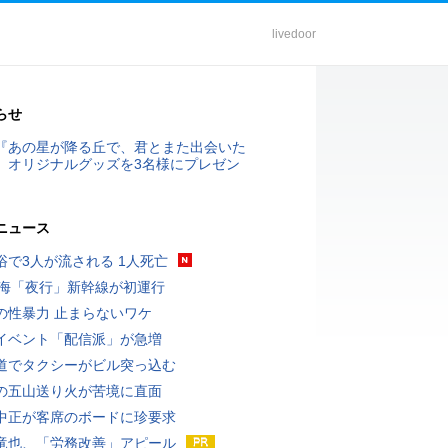
livedoor
らせ
『あの星が降る丘で、君とまた出会いた
』オリジナルグッズを3名様にプレゼン
ニュース
浴で3人が流される 1人死亡
東海「夜行」新幹線が初運行
の性暴力 止まらないワケ
イベント「配信派」が急増
道でタクシーがビル突っ込む
の五山送り火が苦境に直面
中正が客席のボードに珍要求
竜也、「労務改善」アピール