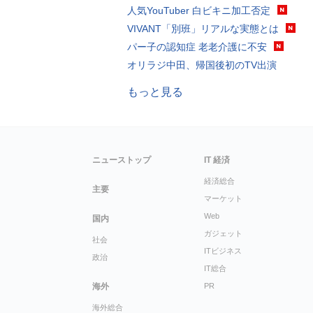
人気YouTuber 白ビキニ加工否定
VIVANT「別班」リアルな実態とは
パー子の認知症 老老介護に不安
オリラジ中田、帰国後初のTV出演
もっと見る
ニューストップ
IT 経済
経済総合
主要
マーケット
Web
国内
ガジェット
社会
ITビジネス
政治
IT総合
海外
PR
海外総合