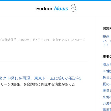
お知
映画
ロ野球選手。1970年11月5日生まれ。東京ヤクルトスワローズ
い。
ト！
主要
海水
JR
教員
タクト探しを再現、東京ドームに笑いが広がる
夏の
リーン3連発」を変則的に再現する演出があった
表参
京都
万波
藤原