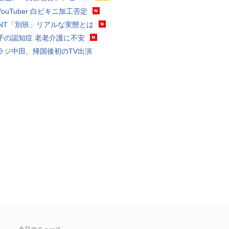
ouTuber 白ビキニ加工否定
VANT「別班」リアルな実態とは
子の認知症 老老介護に不安
ラジ中田、帰国後初のTV出演