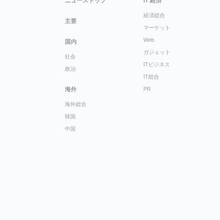
ニューストップ
IT 経済
経済総合
主要
マーケット
Web
国内
ガジェット
社会
ITビジネス
政治
IT総合
海外
PR
海外総合
韓国
中国