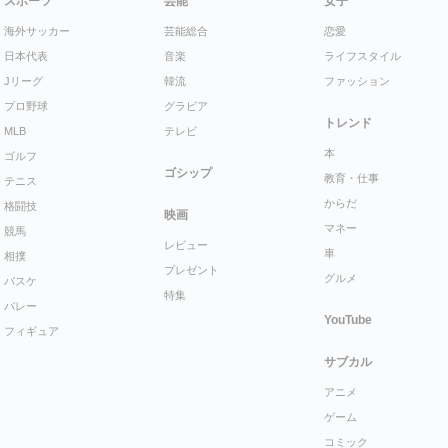
スポーツ
芸能
女子
海外サッカー
芸能総合
恋愛
日本代表
音楽
ライフスタイル
Jリーグ
韓流
ファッション
プロ野球
グラビア
トレンド
MLB
テレビ
本
ゴルフ
ゴシップ
教育・仕事
テニス
からだ
格闘技
映画
マネー
競馬
レビュー
車
相撲
プレゼント
グルメ
バスケ
特集
バレー
YouTube
フィギュア
サブカル
アニメ
ゲーム
コミック