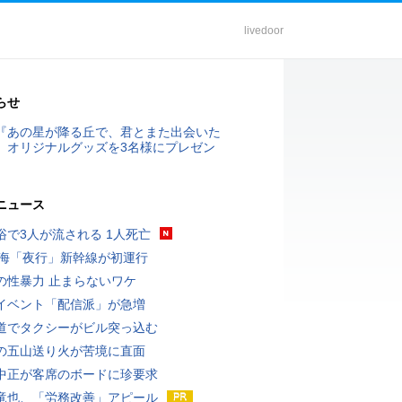
livedoor
らせ
『あの星が降る丘で、君とまた出会いた
』オリジナルグッズを3名様にプレゼン
ニュース
浴で3人が流される 1人死亡
東海「夜行」新幹線が初運行
の性暴力 止まらないワケ
イベント「配信派」が急増
道でタクシーがビル突っ込む
の五山送り火が苦境に直面
中正が客席のボードに珍要求
竜也、「労務改善」アピール