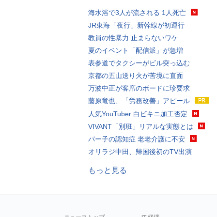
海水浴で3人が流される 1人死亡
JR東海「夜行」新幹線が初運行
教員の性暴力 止まらないワケ
夏のイベント「配信派」が急増
表参道でタクシーがビル突っ込む
京都の五山送り火が苦境に直面
万波中正が客席のボードに珍要求
藤原竜也、「労務改善」アピール
人気YouTuber 白ビキニ加工否定
VIVANT「別班」リアルな実態とは
パー子の認知症 老老介護に不安
オリラジ中田、帰国後初のTV出演
もっと見る