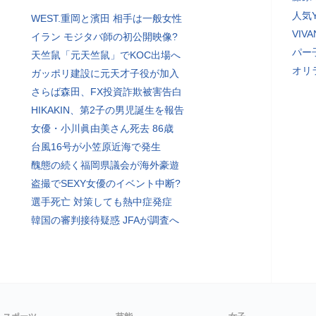
人気Y
WEST.重岡と濱田 相手は一般女性
VI
イラン モジタバ師の初公開映像?
パー
天竺鼠「元天竺鼠」でKOC出場へ
オリ
ガッポリ建設に元天才子役が加入
さらば森田、FX投資詐欺被害告白
HIKAKIN、第2子の男児誕生を報告
女優・小川眞由美さん死去 86歳
台風16号が小笠原近海で発生
醜態の続く福岡県議会が海外豪遊
盗撮でSEXY女優のイベント中断?
選手死亡 対策しても熱中症発症
韓国の審判接待疑惑 JFAが調査へ