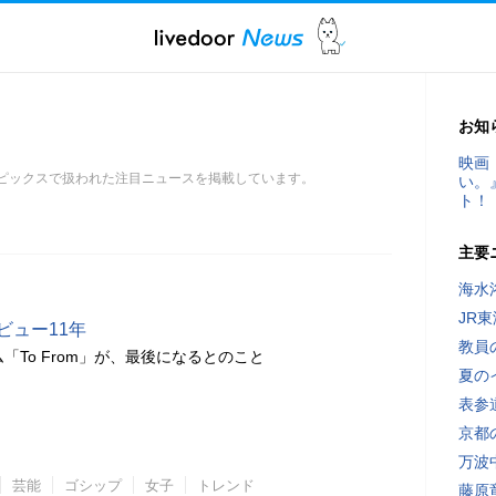
お知
映画
。トピックスで扱われた注目ニュースを掲載しています。
い。
ト！
主要
海水
JR
デビュー11年
教員
「To From」が、最後になるとのこと
夏の
表参
京都
万波
芸能
ゴシップ
女子
トレンド
藤原