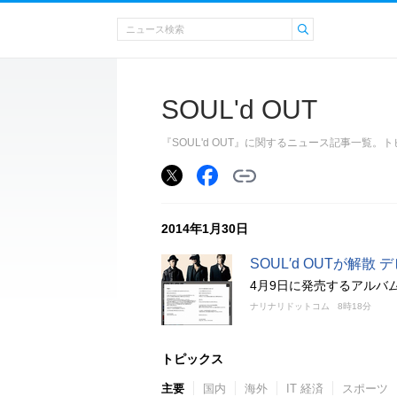
SOUL'd OUT
『SOUL'd OUT』に関するニュース記事一覧
2014年1月30日
SOUL′d OUTが解散 
4月9日に発売するアルバム
ナリナリドットコム
8時18分
トピックス
主要
国内
海外
IT 経済
スポーツ