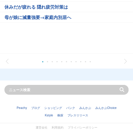
休みだが疲れる 隠れ疲労対策は
母が娘に減量強要→家庭内別居へ
Peachy
ブログ
ショッピング
バンク
みんかぶ
みんかぶChoice
Kstyle
株探
プレスリリース
運営会社
利用規約
プライバシーポリシー