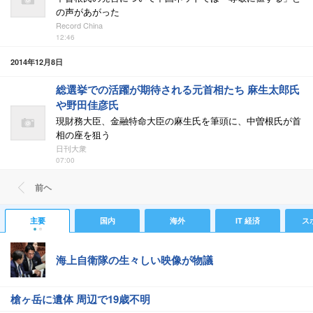
の声があがった
Record China
12:46
2014年12月8日
総選挙での活躍が期待される元首相たち 麻生太郎氏
や野田佳彦氏
現財務大臣、金融特命大臣の麻生氏を筆頭に、中曽根氏が首
相の座を狙う
日刊大衆
07:00
前ヘ
主要
国内
海外
IT 経済
ス
海上自衛隊の生々しい映像が物議
槍ヶ岳に遺体 周辺で19歳不明