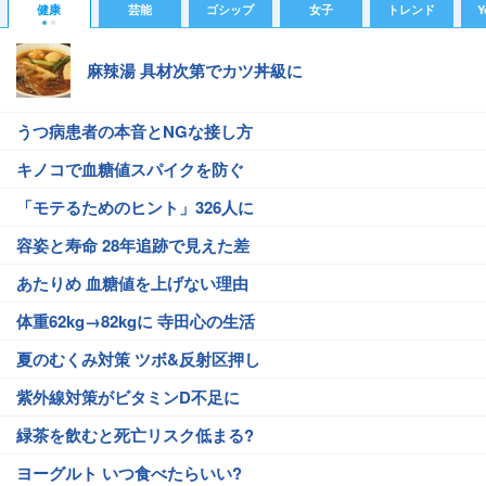
健康
芸能
ゴシップ
女子
トレンド
Y
麻辣湯 具材次第でカツ丼級に
うつ病患者の本音とNGな接し方
キノコで血糖値スパイクを防ぐ
「モテるためのヒント」326人に
容姿と寿命 28年追跡で見えた差
あたりめ 血糖値を上げない理由
体重62kg→82kgに 寺田心の生活
夏のむくみ対策 ツボ&反射区押し
紫外線対策がビタミンD不足に
緑茶を飲むと死亡リスク低まる?
ヨーグルト いつ食べたらいい?