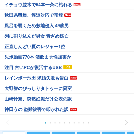
イチョウ並木で54本一斉に枯れる
秋田県職員、報道対応で喫煙
風呂を覗くため敷地侵入 49歳男
列に割り込んだ男女 青ざめ逃亡
正直しんどい夏のレジャー1位
児ポ動画770本 酒飲ませ性加害か
注目 古いPCが復活するUSB
レインボー池田 求婚失敗も告白
大野智のびっしりタトゥーに異変
山崎怜奈、突然妊娠だけ公表の訳
神田うの 盗難被害で叩かれた訳