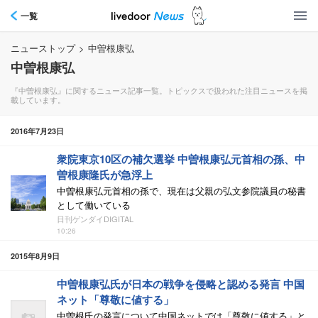
一覧
ニューストップ
>
中曽根康弘
中曽根康弘
『中曽根康弘』に関するニュース記事一覧。トピックスで扱われた注目ニュースを掲
載しています。
2016年7月23日
衆院東京10区の補欠選挙 中曽根康弘元首相の孫、中
曽根康隆氏が急浮上
中曽根康弘元首相の孫で、現在は父親の弘文参院議員の秘書
として働いている
日刊ゲンダイDIGITAL
10:26
2015年8月9日
中曽根康弘氏が日本の戦争を侵略と認める発言 中国
ネット「尊敬に値する」
中曽根氏の発言について中国ネットでは「尊敬に値する」と