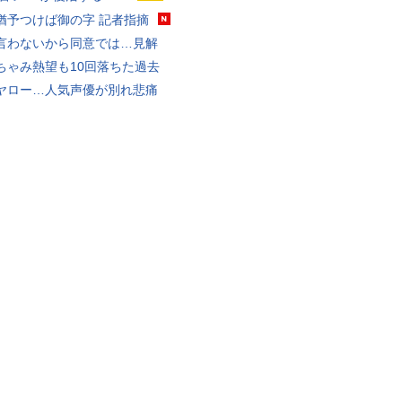
猶予つけば御の字 記者指摘
言わないから同意では…見解
ちゃみ熱望も10回落ちた過去
ヤロー…人気声優が別れ悲痛