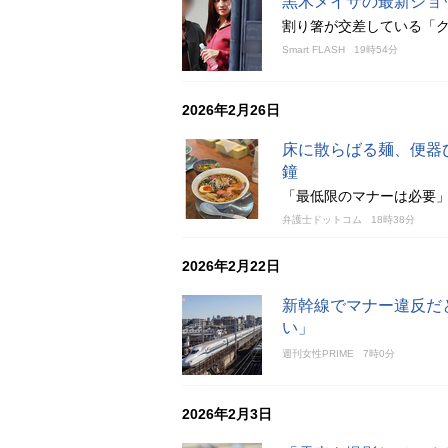
黒木メイサの最新ショ
割り箸が交差している「
Smart FLASH
19時54分
2026年2月26日
床に散らばる麺、便器
鐘
「最低限のマナーは必要
弁護士ドットコム
18時38分
2026年2月22日
新幹線でマナー違反だ
い」
週刊女性PRIME
7時0分
2026年2月3日