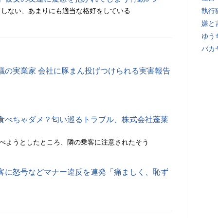
もしない、あまりにも適当な格好をしている
執行
嫌と
ゆう
バカ
議の実業家 会社に豚まん投げつけられる実害報告
食べちゃダメ？匂い巡るトラブル、株式会社蓬莱
食べようとしたところ、隣の乗客に注意されたそう
客に怒号などマナー違反を連発「痛ましく、恥ず