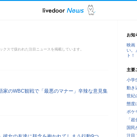
お知
映画
ックスで扱われた注目ニュースを掲載しています。
い。
ト！
主要
小学
動き
語家のWBC観戦で「最悪のマナー」辛辣な意見集
世紀
態度
ポケ
「超
国民
注目
」彼女の友達に疑念を抱かれてしまう行動9つ