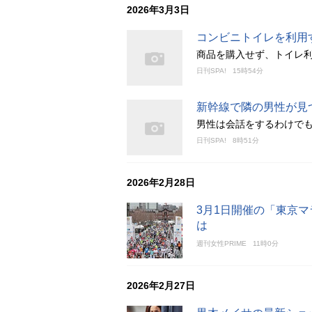
2026年3月3日
コンビニトイレを利用
商品を購入せず、トイレ利
日刊SPA!
15時54分
新幹線で隣の男性が見
男性は会話をするわけで
日刊SPA!
8時51分
2026年2月28日
3月1日開催の「東京マ
は
週刊女性PRIME
11時0分
2026年2月27日