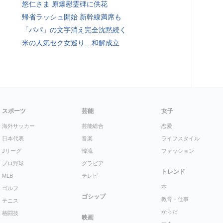
悠仁さま 原爆慰霊碑に供花
帰省ラッシュ開始 新幹線満席も
「パパ」の文字消え完全沈黙続く
米の人気セク女巡り…和解成立
スポーツ
芸能
女子
海外サッカー
芸能総合
恋愛
日本代表
音楽
ライフスタイル
Jリーグ
韓流
ファッション
プロ野球
グラビア
トレンド
MLB
テレビ
本
ゴルフ
ゴシップ
教育・仕事
テニス
からだ
格闘技
映画