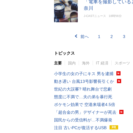
「電車を撮影している
奈川
J-CASTニュース
18時56分
前へ
1
2
3
トピックス
主要
国内
海外
IT 経済
スポーツ
小学生の女の子にキス 男を逮捕
動き遅い 台風13号影響長引くか
世紀の大誤審? 晴れ舞台で悲劇
態度に不満で…夫の弟を暴行死
ポケモン効果で 空港来場者4.5倍
「超合金の男」デザイナーが死去
国民からの受信料が…不満爆発
注目 古いPCが復活するUSB