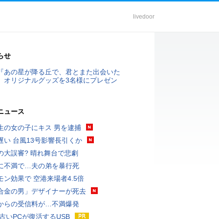
livedoor
らせ
『あの星が降る丘で、君とまた出会いた
』オリジナルグッズを3名様にプレゼン
ニュース
生の女の子にキス 男を逮捕
遅い 台風13号影響長引くか
の大誤審? 晴れ舞台で悲劇
に不満で…夫の弟を暴行死
モン効果で 空港来場者4.5倍
合金の男」デザイナーが死去
からの受信料が…不満爆発
 古いPCが復活するUSB