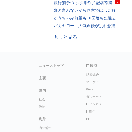
執行猶予つけば御の字 記者指摘
嫌と言わないから同意では…見解
ゆうちゃみ熱望も10回落ちた過去
バカヤロー…人気声優が別れ悲痛
もっと見る
ニューストップ
IT 経済
経済総合
主要
マーケット
Web
国内
ガジェット
社会
ITビジネス
政治
IT総合
海外
PR
海外総合