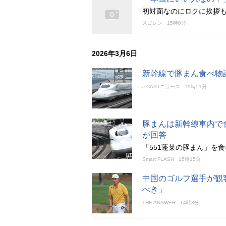
初対面なのにロクに挨拶
スゴレン
15時0分
2026年3月6日
新幹線で豚まん食べ物
J-CASTニュース
19時51分
豚まんは新幹線車内で
が回答
「551蓬莱の豚まん」を
Smart FLASH
15時15分
中国のゴルフ選手が観
べき」
THE ANSWER
14時3分