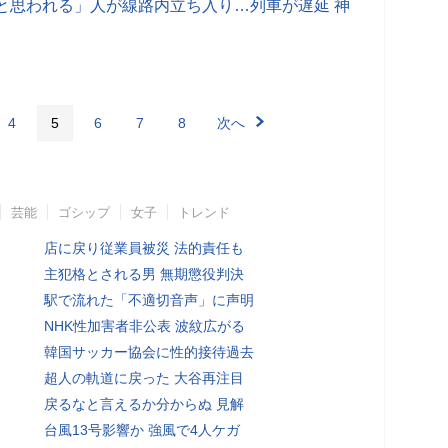
と思われる」人が線路内立ち入り…列車が遅延 神
4
5
6
7
8
次へ
芸能
ゴシップ
女子
トレンド
店に戻り従業員被災 法的責任も
主犯格とされる男 無期懲役判決
駅で流れた「不適切音声」に声明
NHK性加害者非公表 波紋広がる
韓国サッカー協会に性的接待過去
超人の軌道に戻った 大谷再注目
戻るなと言えるか分からぬ 見解
台風13号影響か 強風で4人ケガ