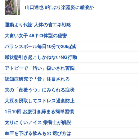
山口達也 8年ぶり楽器姿に感涙か
運動より代謝 人体の省エネ戦略
大食い女子 46キロ体型の秘密
バランスボール毎日10分で20kg減
躁状態引き起こしかねないNG行動
アトピーで「汚い」扱いされ苦悩
認知症研究で「音」注目される
夫の「産後うつ」にみられる症状
大豆を摂取してストレス過食防止
1日10回 お腹引き締まる簡単習慣
太りにくいアイス 栄養士が解説
血圧を下げる飲みもの 選び方は