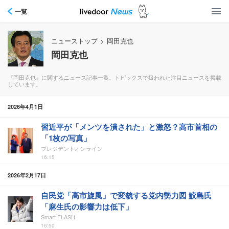
一覧
ニューストップ
>
岡田克也
岡田克也
『岡田克也』に関するニュース記事一覧。トピックスで扱われた注目ニュースを掲載
しています。
2026年4月1日
習近平が「メンツを潰された」と激怒？高市首相の
「1枚の写真」
プレジデントオンライン
16:15
2026年2月17日
自民党「高市旋風」で変貌する党内勢力図 鮫島氏
「麻生氏の影響力は低下」
Smart FLASH
16:50