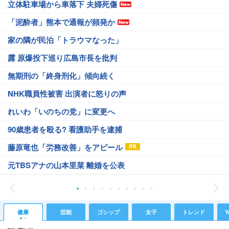
立体駐車場から車落下 夫婦死傷
「泥酔者」熊本で通報が頻発か
家の隣が民泊「トラウマなった」
露 原爆投下巡り広島市長を批判
無期刑の「終身刑化」傾向続く
NHK職員性被害 出演者に怒りの声
れいわ「いのちの党」に変更へ
90歳患者を殴る? 看護助手を逮捕
藤原竜也「労務改善」をアピール
元TBSアナの山本里菜 離婚を公表
健康
芸能
ゴシップ
女子
トレンド
Y