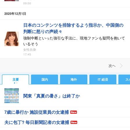
09:00
2025年12月1日
日本のコンテンツを排除するよう指示か、中国側の
判断に怒りの声続々
強制中断といった強引な手法に、現地ファンも疑問を抱いて
いるそう
女性自身
17:45
次ヘ
主要
国内
海外
IT 経済
ス
関東「真夏の暑さ」は終了か
7歳に暴行か 施設従業員の女逮捕
夫に包丁? 毎日新聞記者の女逮捕