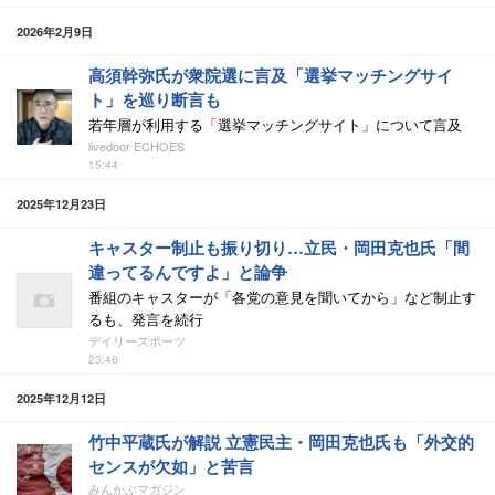
2026年2月9日
高須幹弥氏が衆院選に言及「選挙マッチングサイ
ト」を巡り断言も
若年層が利用する「選挙マッチングサイト」について言及
livedoor ECHOES
15:44
2025年12月23日
キャスター制止も振り切り…立民・岡田克也氏「間
違ってるんですよ」と論争
番組のキャスターが「各党の意見を聞いてから」など制止す
るも、発言を続行
デイリースポーツ
23:46
2025年12月12日
竹中平蔵氏が解説 立憲民主・岡田克也氏も「外交的
センスが欠如」と苦言
みんかぶマガジン