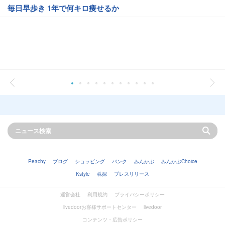
毎日早歩き 1年で何キロ痩せるか
Peachy
ブログ
ショッピング
バンク
みんかぶ
みんかぶChoice
Kstyle
株探
プレスリリース
運営会社
利用規約
プライバシーポリシー
livedoorお客様サポートセンター
livedoor
コンテンツ・広告ポリシー