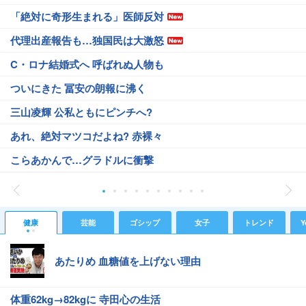
「絶対に奇形生まれる」医師反対
代理出産報告も…独国民は大激怒
C・ロナ結婚式へ 呼ばれぬ人物も
ついにきた 冨安の朗報に沸く
三山凌輝 公私ともにピンチへ?
あれ、絶対マツコだよね? 赤裸々
こらあかんで…グラドルに衝撃
健康
芸能
ゴシップ
女子
トレンド
Y
あたりめ 血糖値を上げない理由
体重62kg→82kgに 寺田心の生活