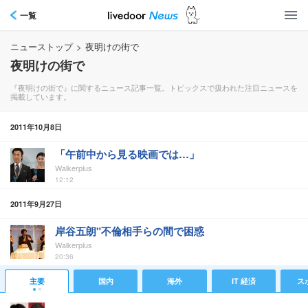
一覧
ニューストップ
>
夜明けの街で
夜明けの街で
『夜明けの街で』に関するニュース記事一覧。トピックスで扱われた注目ニュースを
掲載しています。
2011年10月8日
「午前中から見る映画では…」
Walkerplus
12:12
2011年9月27日
岸谷五朗"不倫相手らの間で困惑
Walkerplus
20:36
主要
国内
海外
IT 経済
ス