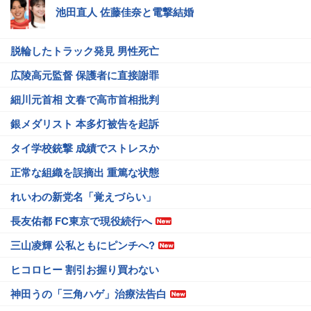
池田直人 佐藤佳奈と電撃結婚
脱輪したトラック発見 男性死亡
広陵高元監督 保護者に直接謝罪
細川元首相 文春で高市首相批判
銀メダリスト 本多灯被告を起訴
タイ学校銃撃 成績でストレスか
正常な組織を誤摘出 重篤な状態
れいわの新党名「覚えづらい」
長友佑都 FC東京で現役続行へ
三山凌輝 公私ともにピンチへ?
ヒコロヒー 割引お握り買わない
神田うの「三角ハゲ」治療法告白