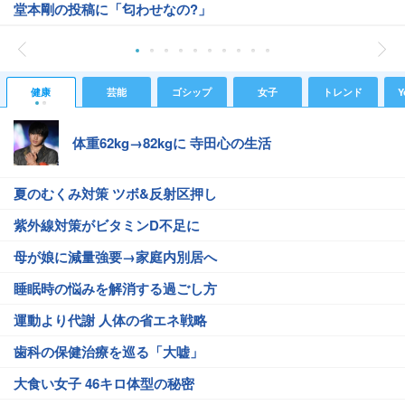
堂本剛の投稿に「匂わせなの?」
健康
芸能
ゴシップ
女子
トレンド
Y
体重62kg→82kgに 寺田心の生活
夏のむくみ対策 ツボ&反射区押し
紫外線対策がビタミンD不足に
母が娘に減量強要→家庭内別居へ
睡眠時の悩みを解消する過ごし方
運動より代謝 人体の省エネ戦略
歯科の保健治療を巡る「大嘘」
大食い女子 46キロ体型の秘密