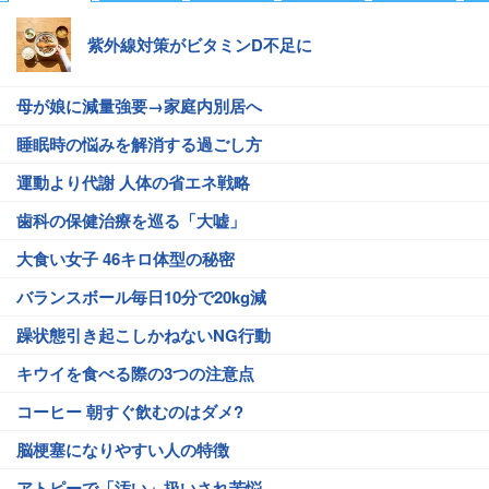
紫外線対策がビタミンD不足に
母が娘に減量強要→家庭内別居へ
睡眠時の悩みを解消する過ごし方
運動より代謝 人体の省エネ戦略
歯科の保健治療を巡る「大嘘」
大食い女子 46キロ体型の秘密
バランスボール毎日10分で20kg減
躁状態引き起こしかねないNG行動
キウイを食べる際の3つの注意点
コーヒー 朝すぐ飲むのはダメ?
脳梗塞になりやすい人の特徴
アトピーで「汚い」扱いされ苦悩