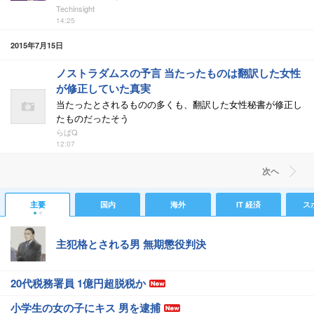
Techinsight
14:25
2015年7月15日
ノストラダムスの予言 当たったものは翻訳した女性
が修正していた真実
当たったとされるものの多くも、翻訳した女性秘書が修正し
たものだったそう
らばQ
12:07
次ヘ
主要
国内
海外
IT 経済
ス
主犯格とされる男 無期懲役判決
20代税務署員 1億円超脱税か
小学生の女の子にキス 男を逮捕