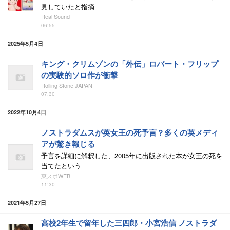
見していたと指摘
Real Sound
06:55
2025年5月4日
キング・クリムゾンの「外伝」ロバート・フリップ
の実験的ソロ作が衝撃
Rolling Stone JAPAN
07:30
2022年10月4日
ノストラダムスが英女王の死予言？多くの英メディ
アが驚き報じる
予言を詳細に解釈した、2005年に出版された本が女王の死を
当てたという
東スポWEB
11:30
2021年5月27日
高校2年生で留年した三四郎・小宮浩信 ノストラダ