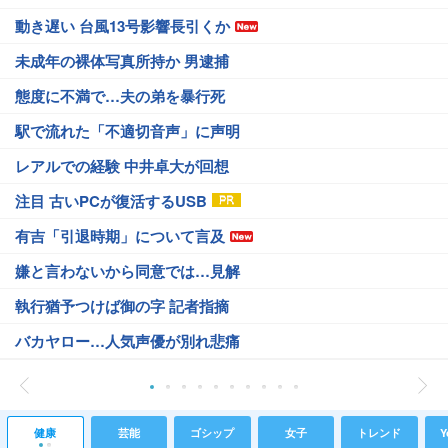
動き遅い 台風13号影響長引くか
未成年の裸体写真所持か 男逮捕
態度に不満で…夫の弟を暴行死
駅で流れた「不適切音声」に声明
レアルでの経験 中井卓大が回想
注目 古いPCが復活するUSB
有吉「引退時期」について言及
嫌と言わないから同意では…見解
執行猶予つけば御の字 記者指摘
バカヤロー…人気声優が別れ悲痛
健康
芸能
ゴシップ
女子
トレンド
Y