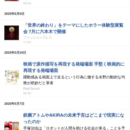
09:33
2025年6月6日
「世界の終わり」をテーマにしたホラー体験型展覧
会 7月に六本木で開催
ファッションプレス
17:20
2025年5月24日
映画で原作描写を再現する発端場面 手堅く映画的に
再現する発端場面
躍動感ある画面上で走るという行為に徹する永野の動的な均
衡が絶妙だと筆者
Real Sound
06:55
2025年5月7日
鉄腕アトムやAKIRAの未来予言はどこまで現実にな
ったのか
手塚治虫は「ロボットが人間を助ける社会が来る」ことを予