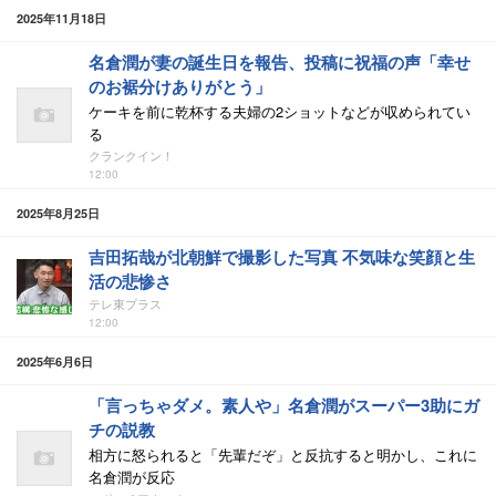
2025年11月18日
名倉潤が妻の誕生日を報告、投稿に祝福の声「幸せ
のお裾分けありがとう」
ケーキを前に乾杯する夫婦の2ショットなどが収められてい
る
クランクイン！
12:00
2025年8月25日
吉田拓哉が北朝鮮で撮影した写真 不気味な笑顔と生
活の悲惨さ
テレ東プラス
12:00
2025年6月6日
「言っちゃダメ。素人や」名倉潤がスーパー3助にガ
チの説教
相方に怒られると「先輩だぞ」と反抗すると明かし、これに
名倉潤が反応