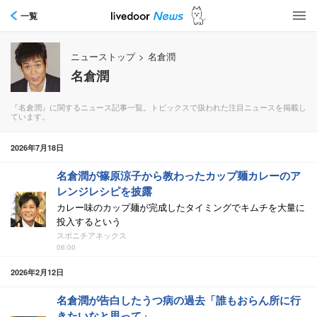
一覧
ニューストップ
>
名倉潤
名倉潤
『名倉潤』に関するニュース記事一覧。トピックスで扱われた注目ニュースを掲載し
ています。
2026年7月18日
名倉潤が篠原涼子から教わったカップ麺カレーのア
レンジレシピを披露
カレー味のカップ麺が完成したタイミングでキムチを大量に
投入するという
スポニチアネックス
06:00
2026年2月12日
名倉潤が告白したうつ病の過去「誰もおらん所に行
きたいなと思って」