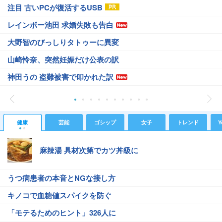
注目 古いPCが復活するUSB
レインボー池田 求婚失敗も告白
大野智のびっしりタトゥーに異変
山崎怜奈、突然妊娠だけ公表の訳
神田うの 盗難被害で叩かれた訳
健康
芸能
ゴシップ
女子
トレンド
Y
麻辣湯 具材次第でカツ丼級に
うつ病患者の本音とNGな接し方
キノコで血糖値スパイクを防ぐ
「モテるためのヒント」326人に