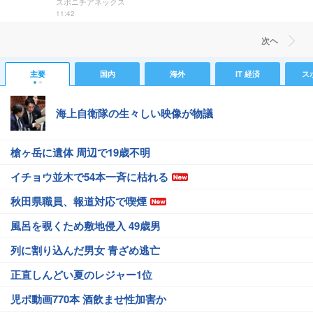
スポニチアネックス
11:42
次ヘ
主要
国内
海外
IT 経済
ス
海上自衛隊の生々しい映像が物議
槍ヶ岳に遺体 周辺で19歳不明
イチョウ並木で54本一斉に枯れる
秋田県職員、報道対応で喫煙
風呂を覗くため敷地侵入 49歳男
列に割り込んだ男女 青ざめ逃亡
正直しんどい夏のレジャー1位
児ポ動画770本 酒飲ませ性加害か