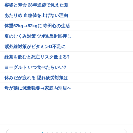
容姿と寿命 28年追跡で見えた差
あたりめ 血糖値を上げない理由
体重62kg→82kgに 寺田心の生活
夏のむくみ対策 ツボ&反射区押し
紫外線対策がビタミンD不足に
緑茶を飲むと死亡リスク低まる?
ヨーグルト いつ食べたらいい?
休みだが疲れる 隠れ疲労対策は
母が娘に減量強要→家庭内別居へ