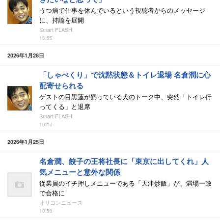
うつ病で仕事を休んでいるという視聴者からのメッセージ
に、持論を展開
Smart FLASH
15:55
2026年1月28日
「しゃべくり」で沈黙状態＆トイレ退場 名倉潤に心
配寄せられる
ゲストの目黒蓮が飼っている犬のトーク中、突然「トイレ行
ってくる」と退席
Smart FLASH
19:10
2026年1月25日
名倉潤、餃子の王将社長に「東京に出してくれ」人
気メニューと意外な関係
従業員のイチ押しメニューである「天津炒飯」が、満場一致
で合格に
オリコンニュース
10:58