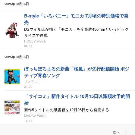
2025年10月16日
B-style「いろバニー」モニカ 7月頃の特別価格で発
売
DSマイル氏が描く「モニカ」を全高約450mmというビッグ
サイズで再現
HOBBY Watch
09:09
2025年10月15日
ぼっちぼろまるの新曲「桜風」が先行配信開始 ポジ
ティブ青春ソング
リスアニ！
21:00
「サイコミ」新作タイトル 10月15日以降順次予約開
始
新作5タイトルの紙書籍を12月25日から発売する
MANGA Watch
18:51
次ヘ