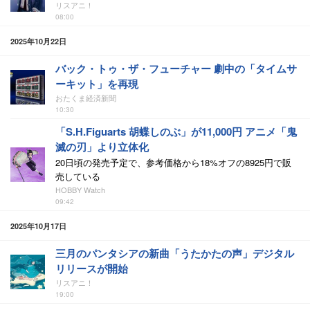
リスアニ！
08:00
2025年10月22日
バック・トゥ・ザ・フューチャー 劇中の「タイムサ
ーキット」を再現
おたくま経済新聞
10:30
「S.H.Figuarts 胡蝶しのぶ」が11,000円 アニメ「鬼
滅の刃」より立体化
20日頃の発売予定で、参考価格から18%オフの8925円で販
売している
HOBBY Watch
09:42
2025年10月17日
三月のパンタシアの新曲「うたかたの声」デジタル
リリースが開始
リスアニ！
19:00