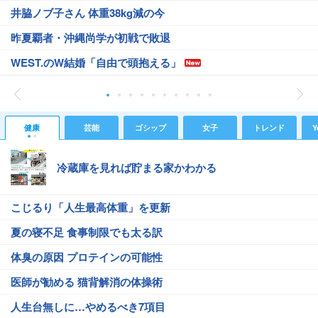
井脇ノブ子さん 体重38kg減の今
昨夏覇者・沖縄尚学が初戦で敗退
WEST.のW結婚「自由で頭抱える」
健康
芸能
ゴシップ
女子
トレンド
Y
冷蔵庫を見れば貯まる家かわかる
こじるり「人生最高体重」を更新
夏の寝不足 食事制限でも太る訳
体臭の原因 プロテインの可能性
医師が勧める 猫背解消の体操術
人生台無しに…やめるべき7項目