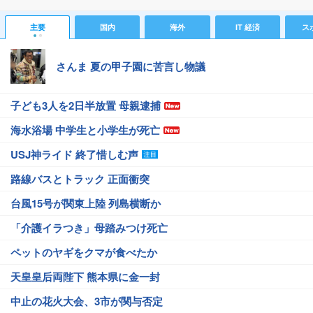
主要
国内
海外
IT 経済
ス
さんま 夏の甲子園に苦言し物議
子ども3人を2日半放置 母親逮捕
海水浴場 中学生と小学生が死亡
USJ神ライド 終了惜しむ声
路線バスとトラック 正面衝突
台風15号が関東上陸 列島横断か
「介護イラつき」母踏みつけ死亡
ペットのヤギをクマが食べたか
天皇皇后両陛下 熊本県に金一封
中止の花火大会、3市が関与否定