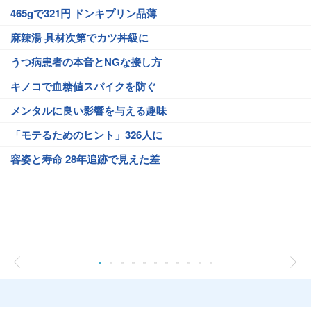
465gで321円 ドンキプリン品薄
麻辣湯 具材次第でカツ丼級に
うつ病患者の本音とNGな接し方
キノコで血糖値スパイクを防ぐ
メンタルに良い影響を与える趣味
「モテるためのヒント」326人に
容姿と寿命 28年追跡で見えた差