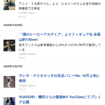
アニメ「うる星やつら」より、ヒロインのラムを友引高校の
制服姿で立体化
HOBBY Watch
09:49
2025年10月29日
「僕のヒーローアカデミア」よりフィギュア化 全高
は約130mm
楽天ブックスは参考価格から10%オフの10,791円で販売して
いる
HOBBY Watch
09:26
2025年10月27日
テレサ・テスタロッサの生足バニーVer. 10月上旬に
発売
HOBBY Watch
09:10
YOASOBI・幾田りらの新曲MV YouTubeにてプレミ
ア公開