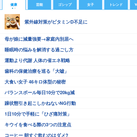
健康
芸能
ゴシップ
女子
トレンド
Y
紫外線対策がビタミンD不足に
母が娘に減量強要→家庭内別居へ
睡眠時の悩みを解消する過ごし方
運動より代謝 人体の省エネ戦略
歯科の保健治療を巡る「大嘘」
大食い女子 46キロ体型の秘密
バランスボール毎日10分で20kg減
躁状態引き起こしかねないNG行動
1日10分で手軽に「ひざ痛対策」
キウイを食べる際の3つの注意点
コーヒー 朝すぐ飲むのはダメ?