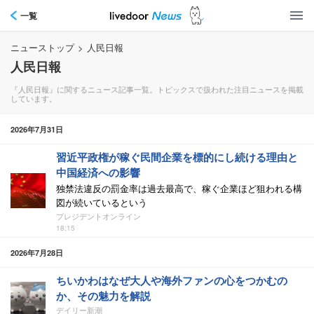
一覧
ニューストップ
>
人民日報
人民日報
『人民日報』に関するニュース記事一覧。トピックスで扱われた注目ニュースを掲載
しています。
2026年7月31日
習近平政権が稼ぐ民間企業を標的にし続ける理由と
中国経済への影響
独禁法違反の罰金率は過去最高で、稼ぐ企業ほど狙われる構
図が続いているという
プレジデントオンライン
18:15
2026年7月28日
ちいかわはなぜ大人や海外ファンの心をつかむの
か、その魅力を解説
デイリー新潮