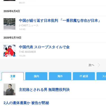
06:01
2026年6月4日
中国が繰り返す日本批判 「一番邪魔な存在が日本」
J-CASTニュース
14:45
2026年2月19日
中国代表 スロープスタイルで金
THE ANSWER
15:29
次ヘ
主要
国内
海外
IT 経済
ス
主犯格とされる男 無期懲役判決
2人の遺体遺棄か 被告が黙秘