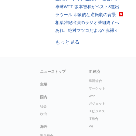
卓球WTT 張本智和がベスト8進出
ラウール 印象的な逆転劇の背景
相葉雅紀出演のラジオ番組終了へ
あれ、絶対マツコだよね? 赤裸々
もっと見る
ニューストップ
IT 経済
経済総合
主要
マーケット
Web
国内
ガジェット
社会
ITビジネス
政治
IT総合
海外
PR
海外総合