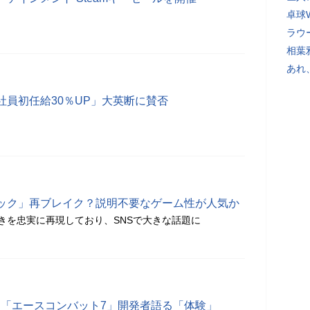
卓球
ラウ
相葉
あれ
社員初任給30％UP」大英断に賛否
ック」再ブレイク？説明不要なゲーム性が人気か
きを忠実に再現しており、SNSで大きな話題に
る「エースコンバット7」開発者語る「体験」