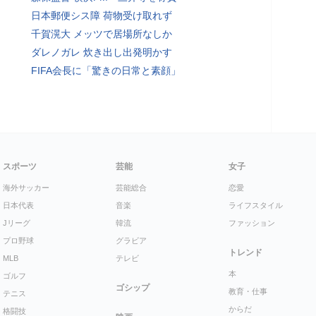
日本郵便シス障 荷物受け取れず
千賀滉大 メッツで居場所なしか
ダレノガレ 炊き出し出発明かす
FIFA会長に「驚きの日常と素顔」
スポーツ
芸能
女子
海外サッカー
芸能総合
恋愛
日本代表
音楽
ライフスタイル
Jリーグ
韓流
ファッション
プロ野球
グラビア
トレンド
MLB
テレビ
本
ゴルフ
ゴシップ
教育・仕事
テニス
からだ
格闘技