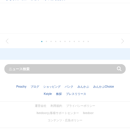
Peachy
ブログ
ショッピング
バンク
みんかぶ
みんかぶChoice
Kstyle
株探
プレスリリース
運営会社
利用規約
プライバシーポリシー
livedoorお客様サポートセンター
livedoor
コンテンツ・広告ポリシー