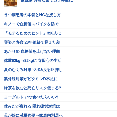
麻辣湯 具材次第でカツ丼級に
うつ病患者の本音とNGな接し方
キノコで血糖値スパイクを防ぐ
「モテるためのヒント」326人に
容姿と寿命 28年追跡で見えた差
あたりめ 血糖値を上げない理由
体重62kg→82kgに 寺田心の生活
夏のむくみ対策 ツボ&反射区押し
紫外線対策がビタミンD不足に
緑茶を飲むと死亡リスク低まる?
ヨーグルト いつ食べたらいい?
休みだが疲れる 隠れ疲労対策は
母が娘に減量強要→家庭内別居へ