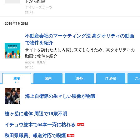
トから削除
デイリースポーツ
22:41
2015年1月28日
不動産会社のマーケティング法 高クオリティの動画
で物件を紹介
サイトを訪れた人に内覧に来てもらうため、高クオリティの
動画で物件を紹介
movie TIMES
07:00
主要
国内
海外
IT 経済
ス
海上自衛隊の生々しい映像が物議
槍ヶ岳に遺体 周辺で19歳不明
イチョウ並木で54本一斉に枯れる
秋田県職員、報道対応で喫煙