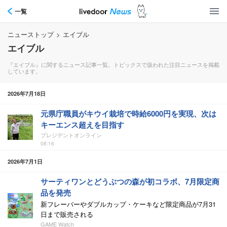
一覧
ニューストップ
>
エイブル
エイブル
『エイブル』に関するニュース記事一覧。トピックスで扱われた注目ニュースを掲載
しています。
2026年7月18日
元県庁職員がキウイ栽培で時給6000円を実現、次は
キーエンス超えを目指す
プレジデントオンライン
08:16
2026年7月1日
サーティワンとどうぶつの森が初コラボ、7月限定商
品を発売
新フレーバーやダブルカップ・ケーキなど限定商品が7月31
日まで販売される
GAME Watch