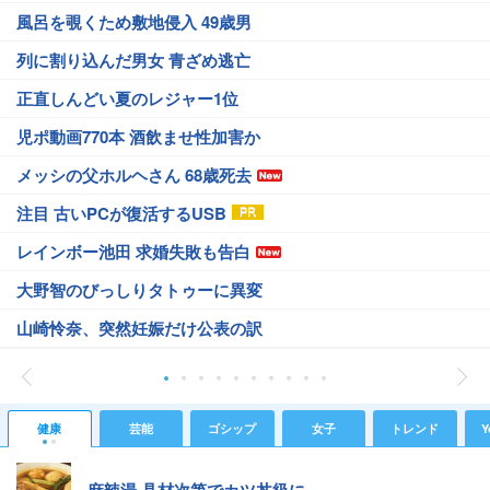
風呂を覗くため敷地侵入 49歳男
列に割り込んだ男女 青ざめ逃亡
正直しんどい夏のレジャー1位
児ポ動画770本 酒飲ませ性加害か
メッシの父ホルヘさん 68歳死去
注目 古いPCが復活するUSB
レインボー池田 求婚失敗も告白
大野智のびっしりタトゥーに異変
山崎怜奈、突然妊娠だけ公表の訳
健康
芸能
ゴシップ
女子
トレンド
Y