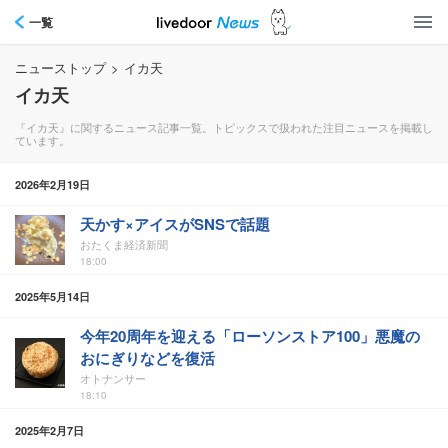
一覧
ニューストップ
>
イカ天
イカ天
『イカ天』に関するニュース記事一覧。トピックスで扱われた注目ニュースを掲載し
ています。
2026年2月19日
天かす×アイスがSNSで話題
おたくま経済新聞
18:00
2025年5月14日
今年20周年を迎える「ローソンストア100」悪魔の
おにぎりなどを復活
オトナンサー
18:10
2025年2月7日