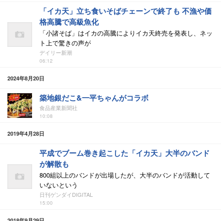
「イカ天」立ち食いそばチェーンで終了も 不漁や価
格高騰で高級魚化
「小諸そば」はイカの高騰によりイカ天終売を発表し、ネッ
ト上で驚きの声が
デイリー新潮
06:12
2024年8月20日
築地銀だこ&一平ちゃんがコラボ
食品産業新聞社
10:08
2019年4月28日
平成でブーム巻き起こした「イカ天」大半のバンド
が解散も
800組以上のバンドが出場したが、大半のバンドが活動して
いないという
日刊ゲンダイDIGITAL
15:00
2018年9月29日