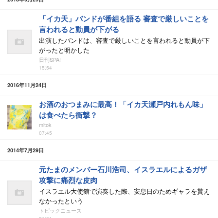
「イカ天」バンドが番組を語る 審査で厳しいことを
言われると動員が下がる
出演したバンドは、審査で厳しいことを言われると動員が下
がったと明かした
日刊SPA!
15:54
2016年11月24日
お酒のおつまみに最高！「イカ天瀬戸内れもん味」
は食べたら衝撃？
mitok
07:45
2014年7月29日
元たまのメンバー石川浩司、イスラエルによるガザ
攻撃に痛烈な皮肉
イスラエル大使館で演奏した際、安息日のためギャラを貰え
なかったという
トピックニュース