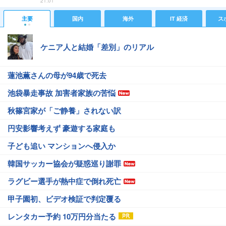
21:01
主要
国内
海外
IT 経済
ス
ケニア人と結婚「差別」のリアル
蓮池薫さんの母が94歳で死去
池袋暴走事故 加害者家族の苦悩
秋篠宮家が「ご静養」されない訳
円安影響考えず 豪遊する家庭も
子ども追い マンションへ侵入か
韓国サッカー協会が疑惑巡り謝罪
ラグビー選手が熱中症で倒れ死亡
甲子園初、ビデオ検証で判定覆る
レンタカー予約 10万円分当たる