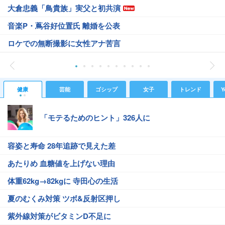
大倉忠義「鳥貴族」実父と初共演
音楽P・蔦谷好位置氏 離婚を公表
ロケでの無断撮影に女性アナ苦言
健康
芸能
ゴシップ
女子
トレンド
Y
「モテるためのヒント」326人に
容姿と寿命 28年追跡で見えた差
あたりめ 血糖値を上げない理由
体重62kg→82kgに 寺田心の生活
夏のむくみ対策 ツボ&反射区押し
紫外線対策がビタミンD不足に