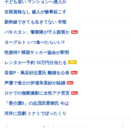
子ども追い マンションへ侵入か
在留資格なし 越人が惨事起こす
新幹線できても生きてない 辛辣
パキスタン、警察隊が千人殺害か
ヨーグルト いつ食べたらいい?
性接待? 韓国サッカー協会が釈明
レンタカー予約 10万円分当たる
音楽P・蔦谷好位置氏 離婚を公表
声優で雀士の伊達朱里紗が結婚
ロケでの無断撮影に女性アナ苦言
「要介護5」の志茂田景樹氏 今は
河井に悲劇 ミナミでぼったくり