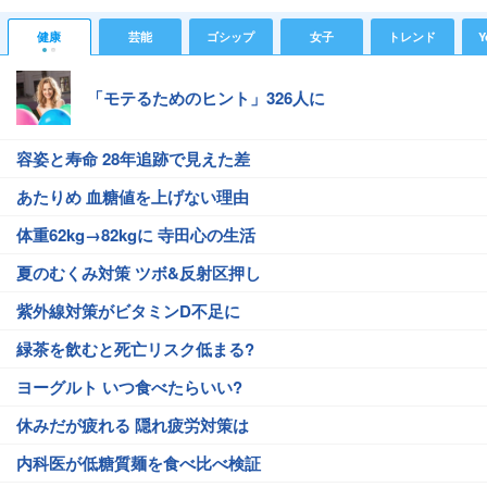
健康
芸能
ゴシップ
女子
トレンド
Y
「モテるためのヒント」326人に
容姿と寿命 28年追跡で見えた差
あたりめ 血糖値を上げない理由
体重62kg→82kgに 寺田心の生活
夏のむくみ対策 ツボ&反射区押し
紫外線対策がビタミンD不足に
緑茶を飲むと死亡リスク低まる?
ヨーグルト いつ食べたらいい?
休みだが疲れる 隠れ疲労対策は
内科医が低糖質麺を食べ比べ検証