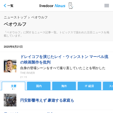
一覧
ニューストップ
>
ベオウルフ
ベオウルフ
『ベオウルフ』に関するニュース記事一覧。トピックスで扱われた注目ニュースを掲
載しています。
2025年8月21日
ドレイコフを演じたレイ・ウィンストン マーベル流
の映画製作を批判
自身の登場シーンをすべて撮り直していたことを明かした
THE RIVER
21:15
主要
国内
海外
IT 経済
ス
円安影響考えず 豪遊する家庭も