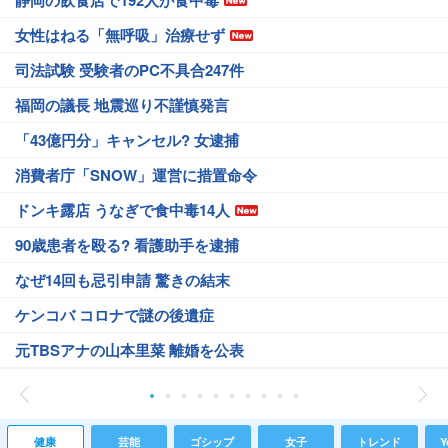
静岡の飲食店で192人が食中毒
女性はねる「無呼吸」治療せず
司法試験 受験者のPC不具合247件
福岡の議長 地震巡り不謹慎発言
「43億円分」キャンセル? 女逮捕
消費者庁「SNOW」運営に措置命令
ドンキ露店 うなぎで食中毒14人
90歳患者を殴る? 看護助手を逮捕
なぜ14回も忌引申請 驚きの結末
ケンコバ コロナで謎の後遺症
元TBSアナの山本里菜 離婚を公表
健康
芸能
ゴシップ
女子
トレンド
Y