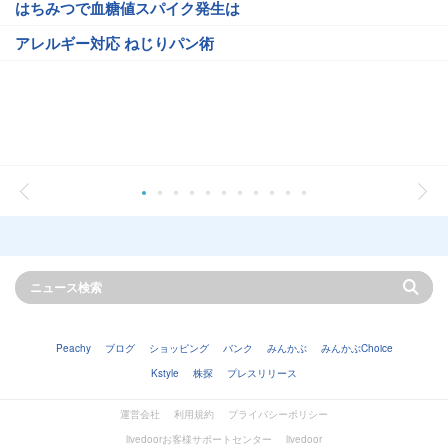
はちみつで血糖値スパイク発生は
アレルギー対応 ねじりパン術
Peachy
ブログ
ショッピング
バンク
みんかぶ
みんかぶChoice
Kstyle
株探
プレスリリース
運営会社
利用規約
プライバシーポリシー
livedoorお客様サポートセンター
livedoor