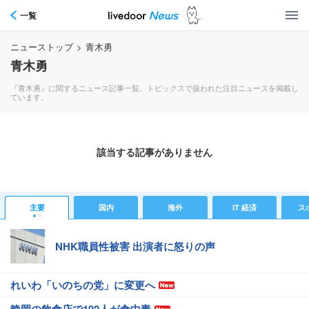
一覧
ニューストップ
>
青木勇
青木勇
『青木勇』に関するニュース記事一覧。トピックスで扱われた注目ニュースを掲載し
ています。
該当する記事がありません
主要
国内
海外
IT 経済
ス
NHK職員性被害 出演者に怒りの声
れいわ「いのちの党」に変更へ