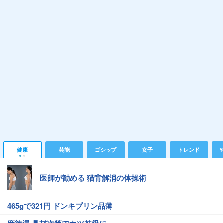
健康
芸能
ゴシップ
女子
トレンド
Y
医師が勧める 猫背解消の体操術
465gで321円 ドンキプリン品薄