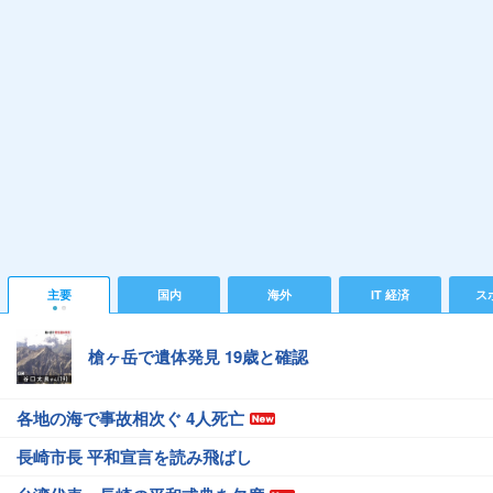
主要
国内
海外
IT 経済
ス
槍ヶ岳で遺体発見 19歳と確認
各地の海で事故相次ぐ 4人死亡
長崎市長 平和宣言を読み飛ばし