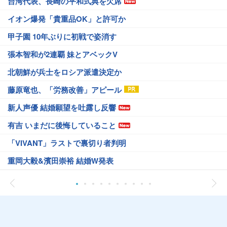
台湾代表、長崎の平和式典を欠席
イオン爆発「貴重品OK」と許可か
甲子園 10年ぶりに初戦で姿消す
張本智和が2連覇 妹とアベックV
北朝鮮が兵士をロシア派遣決定か
藤原竜也、「労務改善」アピール
新人声優 結婚願望を吐露し反響
有吉 いまだに後悔していること
「VIVANT」ラストで裏切り者判明
重岡大毅&濱田崇裕 結婚W発表