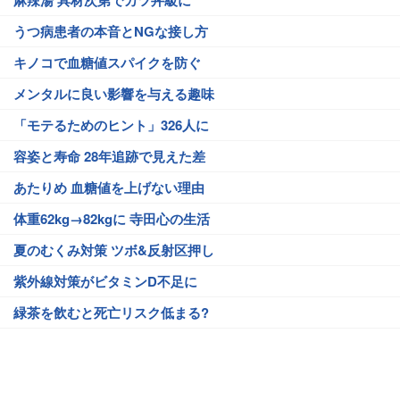
麻辣湯 具材次第でカツ丼級に
うつ病患者の本音とNGな接し方
キノコで血糖値スパイクを防ぐ
メンタルに良い影響を与える趣味
「モテるためのヒント」326人に
容姿と寿命 28年追跡で見えた差
あたりめ 血糖値を上げない理由
体重62kg→82kgに 寺田心の生活
夏のむくみ対策 ツボ&反射区押し
紫外線対策がビタミンD不足に
緑茶を飲むと死亡リスク低まる?