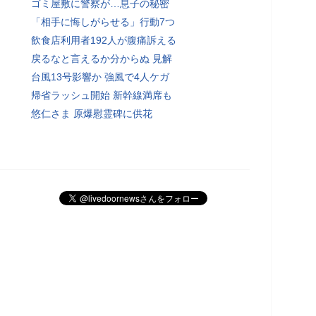
ゴミ屋敷に警察が…息子の秘密
「相手に悔しがらせる」行動7つ
飲食店利用者192人が腹痛訴える
戻るなと言えるか分からぬ 見解
台風13号影響か 強風で4人ケガ
帰省ラッシュ開始 新幹線満席も
悠仁さま 原爆慰霊碑に供花