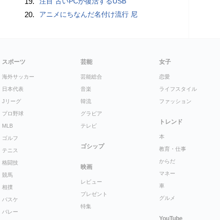
19.
注目 古いPCが復活するUSB
20.
アニメにちなんだ名付け流行 尼
スポーツ
芸能
女子
海外サッカー
芸能総合
恋愛
日本代表
音楽
ライフスタイル
Jリーグ
韓流
ファッション
プロ野球
グラビア
トレンド
MLB
テレビ
本
ゴルフ
ゴシップ
教育・仕事
テニス
からだ
格闘技
映画
マネー
競馬
レビュー
車
相撲
プレゼント
グルメ
バスケ
特集
バレー
YouTube