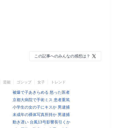
この記事へのみんなの感想は？
芸能
ゴシップ
女子
トレンド
被爆で子あきらめる 怒った医者
京都大病院で手術ミス 患者重篤
小学生の女の子にキスか 男逮捕
未成年の裸体写真所持か 男逮捕
動き遅い 台風13号影響長引くか