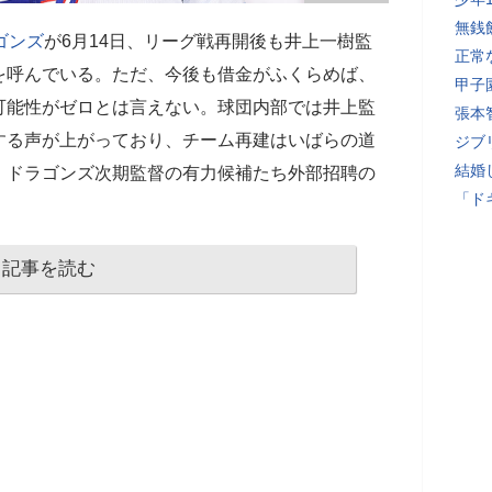
無銭
ゴンズ
が6月14日、リーグ戦再開後も井上一樹監
正常
を呼んでいる。ただ、今後も借金がふくらめば、
甲子
可能性がゼロとは言えない。球団内部では井上監
張本
する声が上がっており、チーム再建はいばらの道
ジブ
結婚
】ドラゴンズ次期監督の有力候補たち外部招聘の
「ド
記事を読む