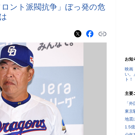
フロント派閥抗争」ぼっ発の危
は
お知
映画
い。
ト！
主要
「外
東京
地震
1.
少年