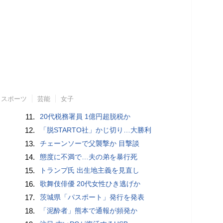
スポーツ
芸能
女子
11.
20代税務署員 1億円超脱税か
12.
「脱STARTO社」かじ切り…大勝利
13.
チェーンソーで父襲撃か 目撃談
14.
態度に不満で…夫の弟を暴行死
15.
トランプ氏 出生地主義を見直し
16.
歌舞伎俳優 20代女性ひき逃げか
17.
茨城県「パスポート」発行を発表
18.
「泥酔者」熊本で通報が頻発か