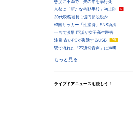
態度に不満で…夫の弟を暴行死
京都に「新たな移動手段」初上陸
20代税務署員 1億円超脱税か
韓国サッカー「性接待」SNS紛糾
一言で激昂 巨漢が女子高生殺害
注目 古いPCが復活するUSB
駅で流れた「不適切音声」に声明
もっと見る
ライブドアニュースを読もう！