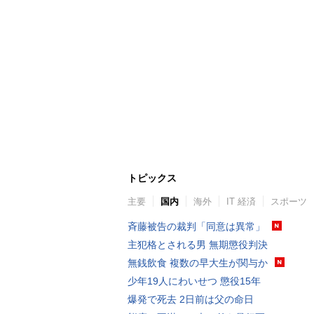
トピックス
主要
国内
海外
IT 経済
スポーツ
斉藤被告の裁判「同意は異常」
主犯格とされる男 無期懲役判決
無銭飲食 複数の早大生が関与か
少年19人にわいせつ 懲役15年
爆発で死去 2日前は父の命日