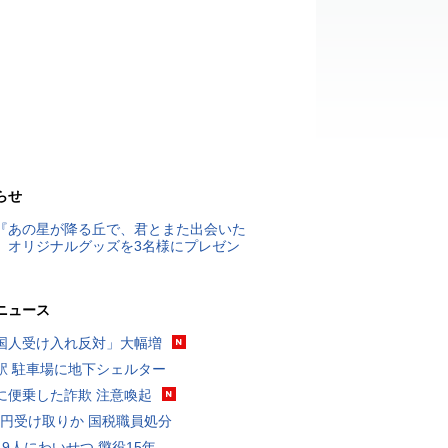
らせ
『あの星が降る丘で、君とまた出会いた
』オリジナルグッズを3名様にプレゼン
ニュース
国人受け入れ反対」大幅増
駅 駐車場に地下シェルター
に便乗した詐欺 注意喚起
5億円受け取りか 国税職員処分
19人にわいせつ 懲役15年