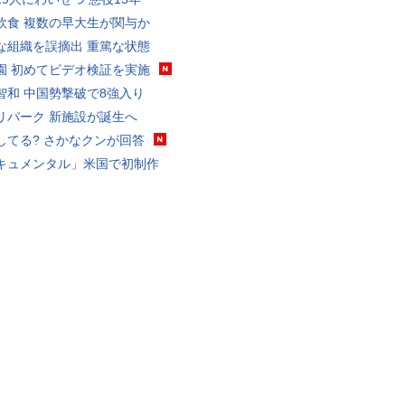
飲食 複数の早大生が関与か
な組織を誤摘出 重篤な状態
園 初めてビデオ検証を実施
智和 中国勢撃破で8強入り
リパーク 新施設が誕生へ
してる? さかなクンが回答
キュメンタル」米国で初制作