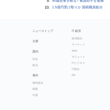
9.
90歳患者を殴る? 看護助手を逮捕
10.
1.5億円受け取りか 国税職員処分
ニューストップ
IT 経済
経済総合
主要
マーケット
Web
国内
ガジェット
社会
ITビジネス
政治
IT総合
海外
PR
海外総合
韓国
中国