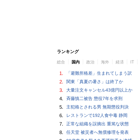
ランキング
総合
国内
政治
海外
経済
IT
1.
「避難所格差」生まれてしまう訳
2.
関東「真夏の暑さ」は終了か
3.
大量注文キャンセル43億円以上か
4.
斉藤慎二被告 懲役7年を求刑
5.
主犯格とされる男 無期懲役判決
6.
レストランで192人食中毒 静岡
7.
正常な組織を誤摘出 重篤な状態
8.
任天堂 被災者へ無償修理を発表