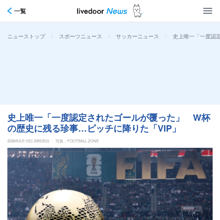
一覧
>
>
>
史上唯一「一度認定
ニューストップ
スポーツニュース
サッカーニュース
史上唯一「一度認定されたゴールが覆った」 W杯
の歴史に残る珍事…ピッチに降りた「VIP」
2026年6月13日 20時20分
写真：FOOTBALL ZONE