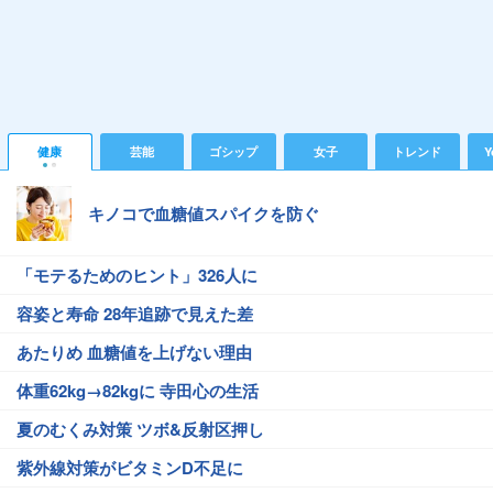
健康
芸能
ゴシップ
女子
トレンド
Y
キノコで血糖値スパイクを防ぐ
「モテるためのヒント」326人に
容姿と寿命 28年追跡で見えた差
あたりめ 血糖値を上げない理由
体重62kg→82kgに 寺田心の生活
夏のむくみ対策 ツボ&反射区押し
紫外線対策がビタミンD不足に