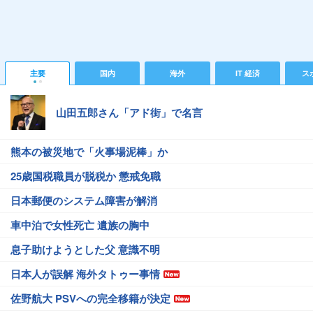
主要
国内
海外
IT 経済
ス
山田五郎さん「アド街」で名言
熊本の被災地で「火事場泥棒」か
25歳国税職員が脱税か 懲戒免職
日本郵便のシステム障害が解消
車中泊で女性死亡 遺族の胸中
息子助けようとした父 意識不明
日本人が誤解 海外タトゥー事情
佐野航大 PSVへの完全移籍が決定