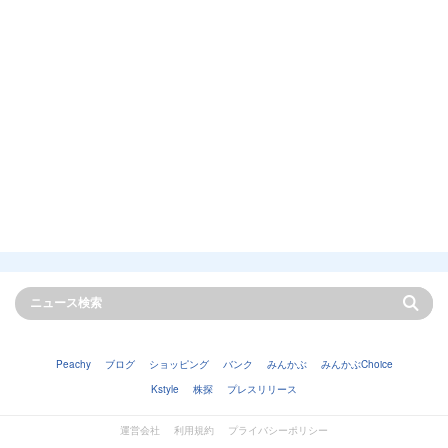
Peachy
ブログ
ショッピング
バンク
みんかぶ
みんかぶChoice
Kstyle
株探
プレスリリース
運営会社
利用規約
プライバシーポリシー