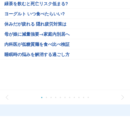
緑茶を飲むと死亡リスク低まる?
ヨーグルト いつ食べたらいい?
休みだが疲れる 隠れ疲労対策は
母が娘に減量強要→家庭内別居へ
内科医が低糖質麺を食べ比べ検証
睡眠時の悩みを解消する過ごし方