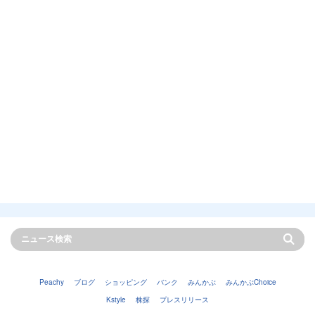
Peachy
ブログ
ショッピング
バンク
みんかぶ
みんかぶChoice
Kstyle
株探
プレスリリース