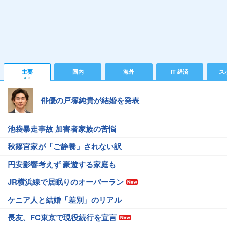
主要
国内
海外
IT 経済
ス
俳優の戸塚純貴が結婚を発表
池袋暴走事故 加害者家族の苦悩
秋篠宮家が「ご静養」されない訳
円安影響考えず 豪遊する家庭も
JR横浜線で居眠りのオーバーラン
ケニア人と結婚「差別」のリアル
長友、FC東京で現役続行を宣言