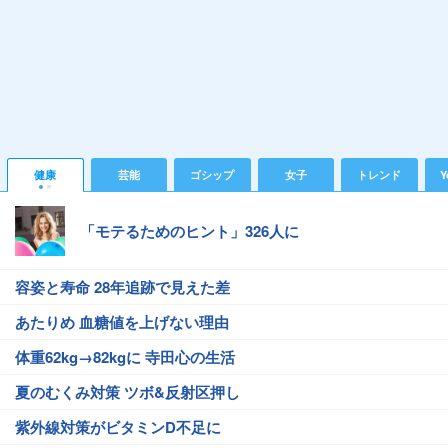
健康
芸能
ゴシップ
女子
トレンド
Y
「モテるためのヒント」326人に
容姿と寿命 28年追跡で見えた差
あたりめ 血糖値を上げない理由
体重62kg→82kgに 寺田心の生活
夏のむくみ対策 ツボ&反射区押し
紫外線対策がビタミンD不足に