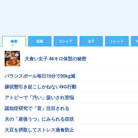
健康
芸能
ゴシップ
女子
トレンド
Y
大食い女子 46キロ体型の秘密
バランスボール毎日10分で20kg減
躁状態引き起こしかねないNG行動
アトピーで「汚い」扱いされ苦悩
認知症研究で「音」注目される
夫の「産後うつ」にみられる症状
大豆を摂取してストレス過食防止