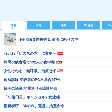
主要
国内
海外
IT 経済
ス
NHK職員性被害 出演者に怒りの声
れいわ「いのちの党」に変更へ
静岡の飲食店で192人が食中毒
女性はねる「無呼吸」治療せず
司法試験 受験者のPC不具合247件
福岡の議長 地震巡り不謹慎発言
「43億円分」キャンセル? 女逮捕
消費者庁「SNOW」運営に措置命令