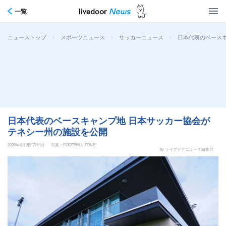
一覧
>
>
>
日本代表のベース
ニューストップ
スポーツニュース
サッカーニュース
日本代表のベースキャンプ地 日本サッカー協会が
テネシー州の施設を公開
2026年6月9日 7時1分
写真：FOOTBALL ZONE
by ライブドアニュース編集部