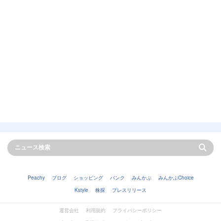
Peachy
ブログ
ショッピング
バンク
みんかぶ
みんかぶChoice
Kstyle
株探
プレスリリース
運営会社
利用規約
プライバシーポリシー