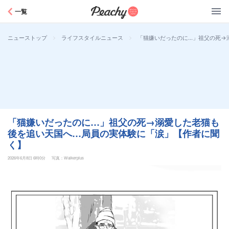
Peachy
一覧
>
>
「猫嫌いだったのに…」祖父の死→
ニューストップ
ライフスタイルニュース
「猫嫌いだったのに…」祖父の死→溺愛した老猫も
後を追い天国へ…局員の実体験に「涙」【作者に聞
く】
2026年6月8日 6時0分
写真：Walkerplus