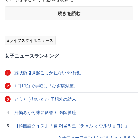
続きを読む
#ライフスタイルニュース
女子ニュースランキング
躁状態引き起こしかねないNG行動
1
1日10分で手軽に「ひざ痛対策」
2
とうとう脱いだか 予想外の結末
3
汗悩みが将来に影響？ 医師警鐘
4
【韓国語クイズ】「잘 어울려요（チャル オウルリョヨ）」の意味は？褒め言葉です♡
5
女子ニュースランキングをもっと見る