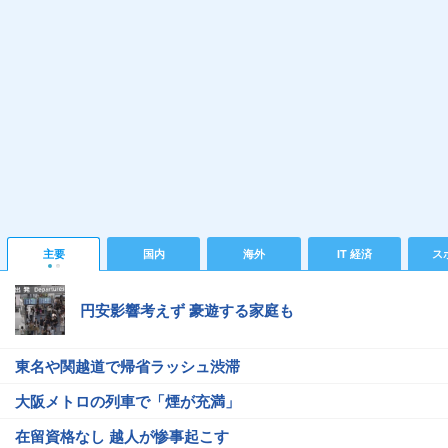
主要
国内
海外
IT 経済
ス
円安影響考えず 豪遊する家庭も
東名や関越道で帰省ラッシュ渋滞
大阪メトロの列車で「煙が充満」
在留資格なし 越人が惨事起こす