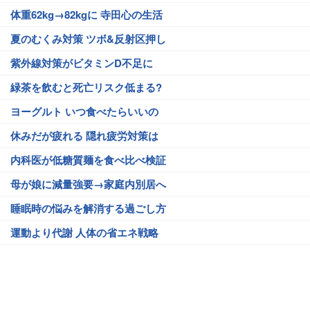
体重62kg→82kgに 寺田心の生活
夏のむくみ対策 ツボ&反射区押し
紫外線対策がビタミンD不足に
緑茶を飲むと死亡リスク低まる?
ヨーグルト いつ食べたらいいの
休みだが疲れる 隠れ疲労対策は
内科医が低糖質麺を食べ比べ検証
母が娘に減量強要→家庭内別居へ
睡眠時の悩みを解消する過ごし方
運動より代謝 人体の省エネ戦略