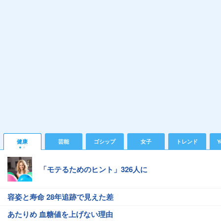
健康
芸能
ゴシップ
女子
トレンド
Y
「モテるためのヒント」326人に
容姿と寿命 28年追跡で見えた差
あたりめ 血糖値を上げない理由