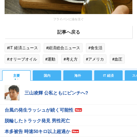
フライパンに油を注ぐ
記事へ戻る
#IT 経済ニュース
#経済総合ニュース
#食生活
#オリーブオイル
#運動
#考え方
#アメリカ
#血圧
#ラバー
#便秘
#ローム
#エキストラ
#インスリン
主要
国内
海外
IT 経済
ス
#FDA
#東京慈恵会医科大学
#メタボリック
三山凌輝 公私ともにピンチへ?
#コレステロール
台風の発生ラッシュが続く可能性
脱輪したトラック発見 男性死亡
本多被告 時速50キロ以上超過か