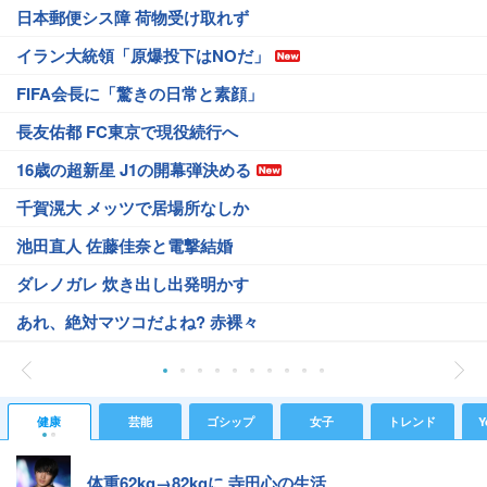
日本郵便シス障 荷物受け取れず
イラン大統領「原爆投下はNOだ」
FIFA会長に「驚きの日常と素顔」
長友佑都 FC東京で現役続行へ
16歳の超新星 J1の開幕弾決める
千賀滉大 メッツで居場所なしか
池田直人 佐藤佳奈と電撃結婚
ダレノガレ 炊き出し出発明かす
あれ、絶対マツコだよね? 赤裸々
健康
芸能
ゴシップ
女子
トレンド
Y
体重62kg→82kgに 寺田心の生活