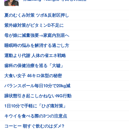
夏のむくみ対策 ツボ&反射区押し
紫外線対策がビタミンD不足に
母が娘に減量強要→家庭内別居へ
睡眠時の悩みを解消する過ごし方
運動より代謝 人体の省エネ戦略
歯科の保健治療を巡る「大嘘」
大食い女子 46キロ体型の秘密
バランスボール毎日10分で20kg減
躁状態引き起こしかねないNG行動
1日10分で手軽に「ひざ痛対策」
キウイを食べる際の3つの注意点
コーヒー 朝すぐ飲むのはダメ?