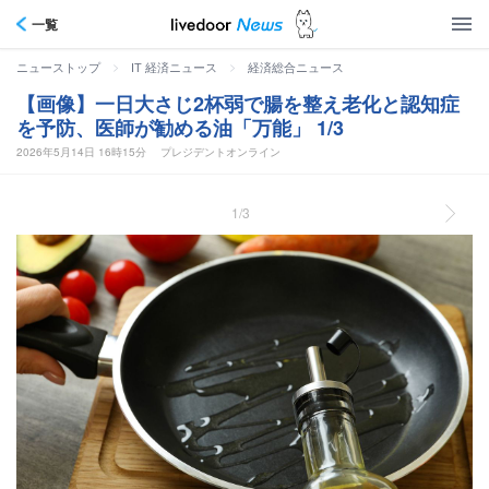
一覧
>
>
ニューストップ
IT 経済ニュース
経済総合ニュース
【画像】一日大さじ2杯弱で腸を整え老化と認知症
を予防、医師が勧める油「万能」 1/3
2026年5月14日 16時15分
プレジデントオンライン
1/3