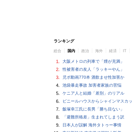
ランキング
総合
国内
政治
海外
経済
IT
1.
大阪メトロの列車で「煙が充満」
2.
性被害者の友人「ラッキーやん」
3.
児ポ動画770本 酒飲ませ性加害か
4.
池袋暴走事故 加害者家族の苦悩
5.
ケニア人と結婚「差別」のリアル
6.
ビニールハウスからシャインマスカット約200房を盗んだ疑い ネットで販売か 無職の男（42）逮捕 
7.
飯塚幸三氏に長男「勝ち目ない」
8.
「避難所格差」生まれてしまう訳
9.
日本人が誤解 海外タトゥー事情