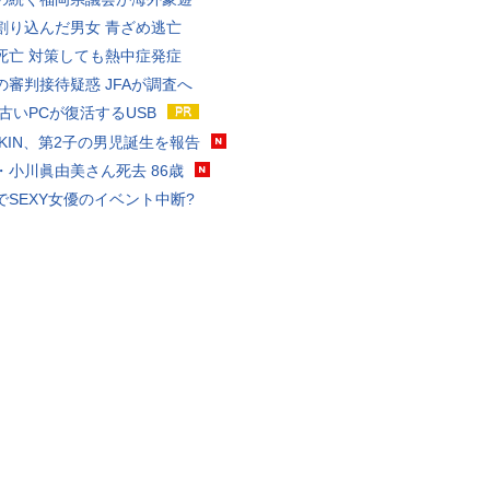
割り込んだ男女 青ざめ逃亡
死亡 対策しても熱中症発症
の審判接待疑惑 JFAが調査へ
 古いPCが復活するUSB
KAKIN、第2子の男児誕生を報告
・小川眞由美さん死去 86歳
でSEXY女優のイベント中断?