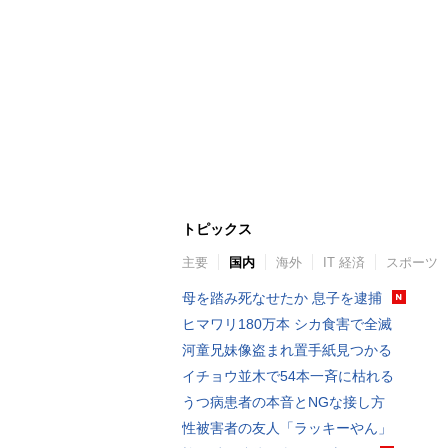
トピックス
主要
国内
海外
IT 経済
スポーツ
母を踏み死なせたか 息子を逮捕
ヒマワリ180万本 シカ食害で全滅
河童兄妹像盗まれ置手紙見つかる
イチョウ並木で54本一斉に枯れる
うつ病患者の本音とNGな接し方
性被害者の友人「ラッキーやん」