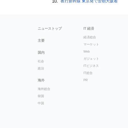
10.
夜行新幹線 東京発で翌朝大阪着
ニューストップ
IT 経済
経済総合
主要
マーケット
Web
国内
ガジェット
社会
ITビジネス
政治
IT総合
海外
PR
海外総合
韓国
中国