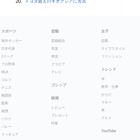
20.
トヨタ超えのキオクシアに苦言
スポーツ
芸能
女子
海外サッカー
芸能総合
恋愛
日本代表
音楽
ライフスタイル
Jリーグ
韓流
ファッション
プロ野球
グラビア
トレンド
MLB
テレビ
本
ゴルフ
ゴシップ
教育・仕事
テニス
からだ
格闘技
映画
マネー
競馬
レビュー
車
相撲
プレゼント
グルメ
バスケ
特集
バレー
YouTube
フィギュア