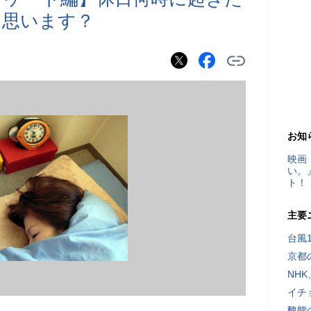
と思います？
お知
映画
い。
ト！
主要
台風
京都
NH
イチ
醜態