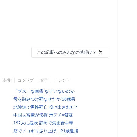
この記事へのみんなの感想は？
芸能
ゴシップ
女子
トレンド
「ブス」な幽霊 なぜいないのか
母を踏みつけ死なせたか 58歳男
北陸道で男性死亡 投げ出された?
中国人富豪が伝授 ポテチ×紫蘇
192人に症状 静岡で集団食中毒
店でノコギリ振り上げ…21歳逮捕