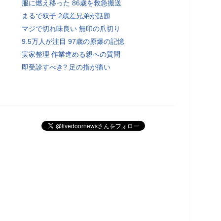
服に燃え移った 86歳を救急搬送
まるで双子 2歳差兄弟が話題
マジで切れ味良い 無印の爪切り
9.5万人が注目 97歳の原爆の記憶
実家整理 作業進める親への質問
即受診すべき? 足の指が痛い