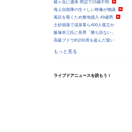
槍ヶ岳に遺体 周辺で19歳不明
海上自衛隊の生々しい映像が物議
風呂を覗くため敷地侵入 49歳男
土砂崩落で温泉客ら400人孤立か
飯塚幸三氏に長男「勝ち目ない」
高級ブドウ約200房を盗んだ疑い
もっと見る
ライブドアニュースを読もう！