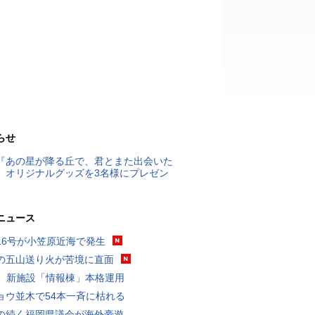
らせ
『あの星が降る丘で、君とまた出会いた
』オリジナルグッズを3名様にプレゼン
ニュース
16号が小笠原近海で発生
の五山送り火が苦境に直面
K、新施設「情報棟」本格運用
ョウ並木で54本一斉に枯れる
の続く福岡県議会が海外豪遊