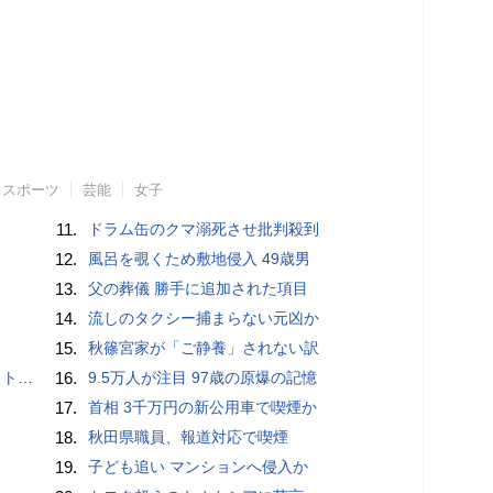
スポーツ
芸能
女子
11.
ドラム缶のクマ溺死させ批判殺到
12.
風呂を覗くため敷地侵入 49歳男
13.
父の葬儀 勝手に追加された項目
14.
流しのタクシー捕まらない元凶か
15.
秋篠宮家が「ご静養」されない訳
岡山県警
16.
9.5万人が注目 97歳の原爆の記憶
17.
首相 3千万円の新公用車で喫煙か
18.
秋田県職員、報道対応で喫煙
19.
子ども追い マンションへ侵入か