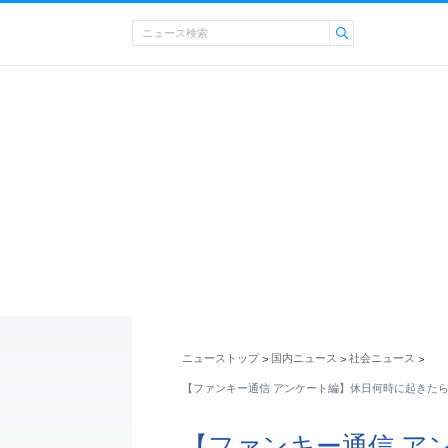
ニューストップ
国内ニュース
社会ニュース
>
>
>
【ファンキー通信 アンケート編】休日何時に起きた
【ファンキー通信 ア