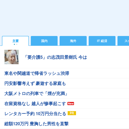
主要
国内
海外
IT 経済
ス
「要介護5」の志茂田景樹氏 今は
東名や関越道で帰省ラッシュ渋滞
円安影響考えず 豪遊する家庭も
大阪メトロの列車で「煙が充満」
在留資格なし 越人が惨事起こす
レンタカー予約 10万円分当たる
総額120万円 豊胸した男性を直撃