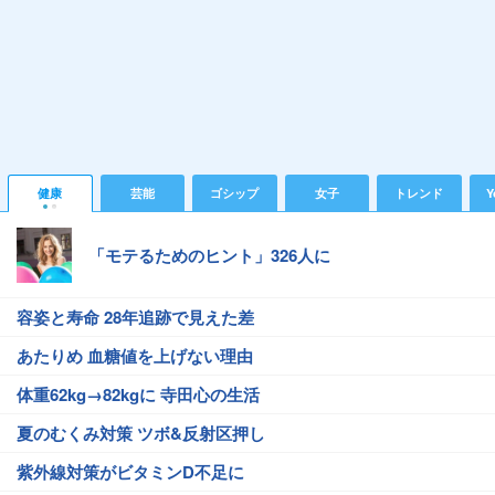
健康
芸能
ゴシップ
女子
トレンド
Y
「モテるためのヒント」326人に
容姿と寿命 28年追跡で見えた差
あたりめ 血糖値を上げない理由
体重62kg→82kgに 寺田心の生活
夏のむくみ対策 ツボ&反射区押し
紫外線対策がビタミンD不足に