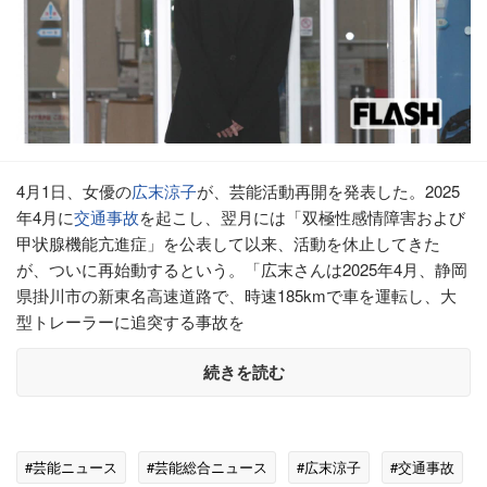
4月1日、女優の
広末涼子
が、芸能活動再開を発表した。2025
年4月に
交通事故
を起こし、翌月には「双極性感情障害および
甲状腺機能亢進症」を公表して以来、活動を休止してきた
が、ついに再始動するという。「広末さんは2025年4月、静岡
県掛川市の新東名高速道路で、時速185kmで車を運転し、大
型トレーラーに追突する事故を
続きを読む
#芸能ニュース
#芸能総合ニュース
#広末涼子
#交通事故