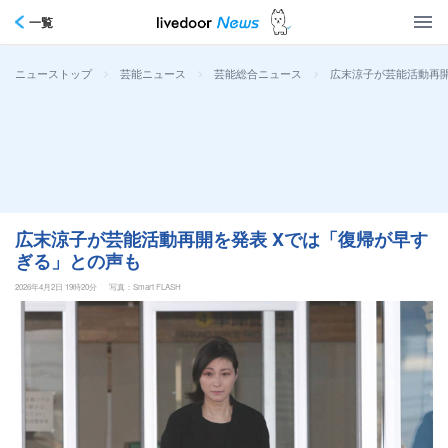
一覧
>
>
>
広末涼子が芸能活動再開
ニューストップ
芸能ニュース
芸能総合ニュース
広末涼子が芸能活動再開を発表 Xでは「復帰が早す
ぎる」との声も
2026年4月2日 19時20分
写真：Smart FLASH