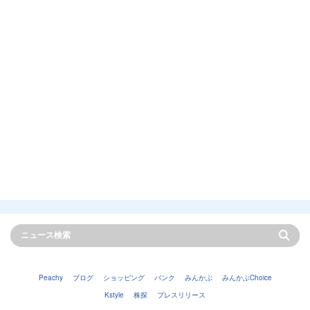
Peachy
ブログ
ショッピング
バンク
みんかぶ
みんかぶChoice
Kstyle
株探
プレスリリース